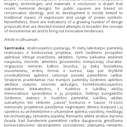
imagery, technologies and materials. A conclusion is drawn that
recent memorial designs for public squares are based on
conservative ideology, and its development is mostly limited to
traditional means of expression and usage of power symbols.
Nevertheless, there are indications of a growing number of design
proposals that are directed toward attempts to broaden the concept
of monumental art and to bring out innovative tendencies.
Article in Lithuanian.
Santrauka.
Analizuojamos pastarųjų 15 metų laikotarpio paminklų
realizacijos ir konkursiniai projektai, skirti Gedimino prospekto
aplinkoje Vilniuje esančioms aikštėms. Tyrimu siekiama atskleisti
naujausių istorinės atminties įprasminimo kompozicijų charakte-
ringiausius meninės kalbos bruožus, jų įtaką šiuolaikinių
visuomeninių erdvių formai ir turiniui, taip pat išryškinti
sociokultūrinės aplinkos Lietuvoje poveikį paminklinei raiškai.
Straipsnis pradedamas nuo trumpos paminklų Gedimino aplinkos
aikštėse statymo istorinės apžvalgos, kontekstualizuojančios
dabartinius Arkikatedros, V. Kudirkos ir Lukiškių aikščių
memorialinius sprendinius ir jų projektus. Didžiojo kunigaikščio
Gedimino, daktaro V. Kudirkos paminklai, Lukiškių aikštės
sutvarkymo bei simbolio „Laisvė“ konkurso ir Sausio 13-osios
memorialo projektiniai pasiūlymai nagrinėjami dėmesį kreipiant į jų
sąveikos su architektūrine ir urbanistine aplinka, vaizdinių, medžiagų
bei technologijų semantinį aspektą. Remiantis atlikta analize daroma
išvada, kad šiandieninė paminklinė raiška daugiausiai grindžiama
konservatyviomis ideologinėmis nuostatomis, plėtojama remiantis