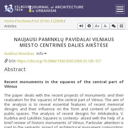
Home
Archives
Vol 33 No 3 (2009)
Articles
A+
A-
NAUJAUSI PAMINKLŲ PAVIDALAI VILNIAUS
MIESTO CENTRINĖS DALIES AIKŠTĖSE
Audrius Novickas
Info
DOI:
https://doi.org/10.3846/13921630.2009.33.145-157
Abstract
Recent monuments in the squares of the central part of
Vilnius
The paper deals with the recent projects of monuments and their
realization for the squares of the central part of Vilnius. The aim of
the analysis is to reveal essential features of recent memorial
designs and their influence on the form and content of specific
public spaces. The analysis of recent designs for Arkikatedra, V.
Kudirka and Lukiškės Squares is contextu- alized with the help of a
brief review of historic monuments of Vilnius. Particular attention is
paid to the semantic aspect of architectural monument composition,