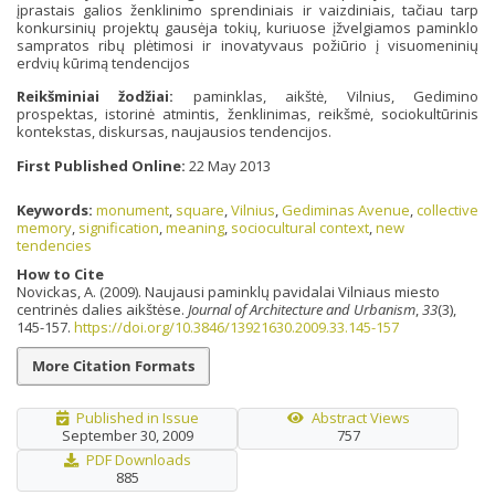
įprastais galios ženklinimo sprendiniais ir vaizdiniais, tačiau tarp
konkursinių projektų gausėja tokių, kuriuose įžvelgiamos paminklo
sampratos ribų plėtimosi ir inovatyvaus požiūrio į visuomeninių
erdvių kūrimą tendencijos
Reikšminiai žodžiai:
paminklas, aikštė, Vilnius, Gedimino
prospektas, istorinė atmintis, ženklinimas, reikšmė, sociokultūrinis
kontekstas, diskursas, naujausios tendencijos.
First Published Online:
22 May 2013
Keywords:
monument
,
square
,
Vilnius
,
Gediminas Avenue
,
collective
memory
,
signification
,
meaning
,
sociocultural context
,
new
tendencies
How to Cite
Novickas, A. (2009). Naujausi paminklų pavidalai Vilniaus miesto
centrinės dalies aikštėse.
Journal of Architecture and Urbanism
,
33
(3),
145-157.
https://doi.org/10.3846/13921630.2009.33.145-157
More Citation Formats
Published in Issue
Abstract Views
September 30, 2009
757
PDF Downloads
885