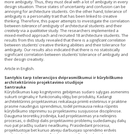
more ambiguity. Thus, they must deal with a lot of ambiguity in every
design situation. These states of uncertainty and confusion can be
annoying for architecture students. On the other hand, tolerance of
ambiguity is a personality trait that has been linked to creative
thinking. Therefore, this paper attempts to investigate the correlation
between
tolerance
of
ambiguity
of architectural students and their
creativity
via a
qualitative
study. The researchers implemented a
mixed-method approach and recruited 18 architecture students. The
results from this study revealed that there is a
significant correlation
between students’ creative thinking abilities and their tolerance for
ambiguity. Our results also indicated that there is no statistically
significant correlation between students’ tolerance of ambiguity and
their design creativity.
Article in English.
Santykis tarp tolerancijos dviprasmiškumui ir kūrybiškumo
architektūrinio projektavimo studijoje
Santrauka
Kūrybiškumas kaip kognityvinis gebėjimas sudaro sąlygas asmenims
sukurti originalių ir funkcionalių idėjų bei produktų. Kadangi
architektūrinis projektavimas reikalauja priimti estetinius ir praktine
prasme naudingus sprendimus, todėl pirmiausia reikia rūpintis
kūrybiškumo stiprinimu su projektavimu susijusiose disciplinose.
Dauguma teoretikų įrodinėja, kad projektavimas yra nelinijinis
procesas, o didžioji dalis projektavimo problemų sudedamųjų dalių
nuo pat pradžių sudaro neaiškumų. Prasidedant procesui,
projektuotojai bet kuriuo atveju darbuojasi sprendimo erdvės