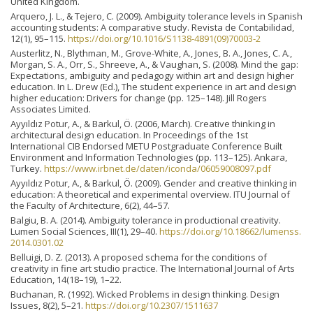
United Kingdom.
Arquero, J. L., & Tejero, C. (2009). Ambiguity tolerance levels in Spanish
accounting students: A comparative study. Revista de Contabilidad,
12(1), 95–115.
https://doi.org/10.1016/S1138-4891(09)70003-2
Austerlitz, N., Blythman, M., Grove-White, A., Jones, B. A., Jones, C. A.,
Morgan, S. A., Orr, S., Shreeve, A., & Vaughan, S. (2008). Mind the gap:
Expectations, ambiguity and pedagogy within art and design higher
education. In L. Drew (Ed.), The student experience in art and design
higher education: Drivers for change (pp. 125–148). Jill Rogers
Associates Limited.
Ayyıldız Potur, A., & Barkul, Ö. (2006, March). Creative thinking in
architectural design education. In Proceedings of the 1st
International CIB Endorsed METU Postgraduate Conference Built
Environment and Information Technologies (pp. 113–125). Ankara,
Turkey.
https://www.irbnet.de/daten/iconda/06059008097.pdf
Ayyıldız Potur, A., & Barkul, Ö. (2009). Gender and creative thinking in
education: A theoretical and experimental overview. ITU Journal of
the Faculty of Architecture, 6(2), 44–57.
Balgiu, B. A. (2014). Ambiguity tolerance in productional creativity.
Lumen Social Sciences, III(1), 29–40.
https://doi.org/10.18662/lumenss.
2014.0301.02
Belluigi, D. Z. (2013). A proposed schema for the conditions of
creativity in fine art studio practice. The International Journal of Arts
Education, 14(18–19), 1–22.
Buchanan, R. (1992). Wicked Problems in design thinking. Design
Issues, 8(2), 5–21.
https://doi.org/10.2307/1511637