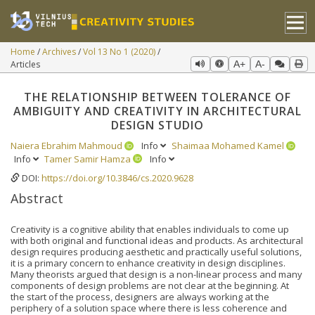
Home
Archives
Vol 13 No 1 (2020)
Articles
A+
A-
THE RELATIONSHIP BETWEEN TOLERANCE OF
AMBIGUITY AND CREATIVITY IN ARCHITECTURAL
DESIGN STUDIO
Naiera Ebrahim Mahmoud
Info
Shaimaa Mohamed Kamel
Info
Tamer Samir Hamza
Info
DOI:
https://doi.org/10.3846/cs.2020.9628
Abstract
Creativity is a cognitive ability that enables individuals to come up
with both original and functional ideas and products. As architectural
design requires producing aesthetic and practically useful solutions,
it is a primary concern to enhance creativity in design disciplines.
Many theorists argued that design is a non-linear process and many
components of design problems are not clear at the beginning. At
the start of the process, designers are always working at the
periphery of a solution space where there is less coherence and