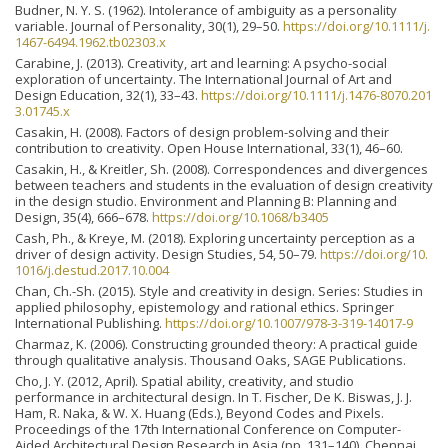
Budner, N. Y. S. (1962). Intolerance of ambiguity as a personality
variable. Journal of Personality, 30(1), 29–50.
https://doi.org/10.1111/j.
1467-6494.1962.tb02303.x
Carabine, J. (2013). Creativity, art and learning: A psycho-social
exploration of uncertainty. The International Journal of Art and
Design Education, 32(1), 33–43.
https://doi.org/10.1111/j.1476-8070.201
3.01745.x
Casakin, H. (2008). Factors of design problem-solving and their
contribution to creativity. Open House International, 33(1), 46–60.
Casakin, H., & Kreitler, Sh. (2008). Correspondences and divergences
between teachers and students in the evaluation of design creativity
in the design studio. Environment and Planning B: Planning and
Design, 35(4), 666–678.
https://doi.org/10.1068/b3405
Cash, Ph., & Kreye, M. (2018). Exploring uncertainty perception as a
driver of design activity. Design Studies, 54, 50–79.
https://doi.org/10.
1016/j.destud.2017.10.004
Chan, Ch.-Sh. (2015). Style and creativity in design. Series: Studies in
applied philosophy, epistemology and rational ethics. Springer
International Publishing.
https://doi.org/10.1007/978-3-319-14017-9
Charmaz, K. (2006). Constructing grounded theory: A practical guide
through qualitative analysis. Thousand Oaks, SAGE Publications.
Cho, J. Y. (2012, April). Spatial ability, creativity, and studio
performance in architectural design. In T. Fischer, De K. Biswas, J. J.
Ham, R. Naka, & W. X. Huang (Eds.), Beyond Codes and Pixels.
Proceedings of the 17th International Conference on Computer-
Aided Architectural Design Research in Asia (pp. 131–140). Chennai,