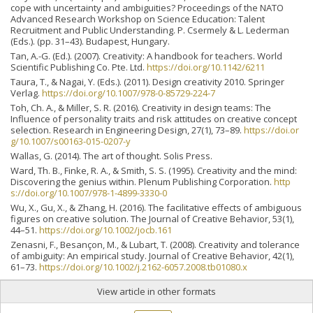
cope with uncertainty and ambiguities? Proceedings of the NATO
Advanced Research Workshop on Science Education: Talent
Recruitment and Public Understanding. P. Csermely & L. Lederman
(Eds.). (pp. 31–43). Budapest, Hungary.
Tan, A.-G. (Ed.). (2007). Creativity: A handbook for teachers. World
Scientific Publishing Co. Pte. Ltd.
https://doi.org/10.1142/6211
Taura, T., & Nagai, Y. (Eds.). (2011). Design creativity 2010. Springer
Verlag.
https://doi.org/10.1007/978-0-85729-224-7
Toh, Ch. A., & Miller, S. R. (2016). Creativity in design teams: The
Influence of personality traits and risk attitudes on creative concept
selection. Research in Engineering Design, 27(1), 73–89.
https://doi.or
g/10.1007/s00163-015-0207-y
Wallas, G. (2014). The art of thought. Solis Press.
Ward, Th. B., Finke, R. A., & Smith, S. S. (1995). Creativity and the mind:
Discovering the genius within. Plenum Publishing Corporation.
http
s://doi.org/10.1007/978-1-4899-3330-0
Wu, X., Gu, X., & Zhang, H. (2016). The facilitative effects of ambiguous
figures on creative solution. The Journal of Creative Behavior, 53(1),
44–51.
https://doi.org/10.1002/jocb.161
Zenasni, F., Besançon, M., & Lubart, T. (2008). Creativity and tolerance
of ambiguity: An empirical study. Journal of Creative Behavior, 42(1),
61–73.
https://doi.org/10.1002/j.2162-6057.2008.tb01080.x
View article in other formats