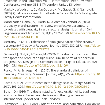
Research Based Education, Vol. 1. International Peer Reviewed
Conference AAE (pp. 338–347). London, United Kingdom.
Mack, N., Woodsong, C., MacQueen, K. M., Guest, G., & Namey, E.
(2005). Qualitative research methods: A Data collector’s field guide.
Family Health International.
Mahdizadeh Hakak, A., Biloria, N., & Ahmadi Venhari, A. (2014).
Creativity in architecture – A review on effective parameters
correlated with creativity in architectural design. Journal of Civil
Engineering and Architecture, 8(11), 1371–1379.
https://doi.org/10.172
65/1934-7359/2014.11.003
Merrotsy, P. (2013). Tolerance of ambiguity: A trait of the creative
personality? Creativity Research Journal, 25(2), 232–237.
https://doi.or
g/10.1080/10400419.2013.783762
Osmond, J., Bull, K., & Tovey, M. (2009). Threshold concepts and the
transport and product design curriculum: Reports of research in
progress. Art, Design and Communication in Higher Education, 8(2),
169–175.
https://doi.org/10.1386/adch.8.2.169/1
Runco, M. A., & Jaeger, G. J. (2012). The standard definition of
creativity. Creativity Research Journal, 24(1), 92–96.
https://doi.org/10.
1080/10400419.2012.650092
Sachs, A. (1999). “Stuckness” in the design studio. Design Studies,
20(2), 195–209.
https://doi.org/10.1016/S0142-694X(98)00034-9
Schon, D. (1986). The design studio: An exploration of its traditions
and potentials. Series: Architecture and the higher learning.
International Specialized Book Services.
Stoycheva, K. (2003, April). Talent, science, and education: How do we