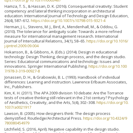
ttps://doi.org/10.1037/h0063487
Hamza, T. S., & Hassan, D. K. (2016). Consequential creativity: Student
competency and lateral thinking incorporation in architectural
education. International Journal of Technology and Design Education,
26(4), 587–612.
https://doi.org/10.1007/s10798-015-9321-4
Herman, J. L., Stevens, M. J., Bird, A., Mendenhall, M., & Oddou, G.
(2010). The tolerance for ambiguity scale: Towards a more refined
measure for international management research. International
Journal of Intercultural Relations, 34(1), 58–65.
https://doi.org/10.1016/
j.ijintrel.2009.09.004
Hokanson, B., & Gibbons, A. (Eds.). (2014). Design in educational
technology: Design Thinking, design process, and the design studio.
Series: Educational communications and technology: Issues and
innovations. Springer International Publishing.
https://doi.org/10.100
7/978-3-319-00927-8
Jonassen, D. H., & Grabowski, B. L. (1993). Handbook of individual
differences: Learning and instruction. Lawrence Erlbaum Associates,
Inc., Publishers.
Kim, K. H. (2011). The APA 2009 division 10 debate: Are the Torrance
tests of creative thinking still relevant in the 21st century? Psychology
of Aesthetics, Creativity, and the Arts, 5(4), 302–308.
https://doi.org/10.
1037/a0021917
Lawson, B. (2005). How designers think: The design process
demystified. Routledge/Architectural Press.
https://doi.org/10.4324/9
780080454979
Litchfield, S. (2016, April). Negative capability in the design studio.