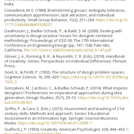
India.
Comadena, M. E. (1984). Brainstorming groups: Ambiguity tolerance,
communication apprehension, task attraction, and individual
productivity. Small Group Behavior, 15(2), 251–264.
https://doi.org/10.
1177/104649648401500207
Daalhuizen, J., Badke-Schaub, P., & Batill, S. M. (2009). Dealing with
uncertainty in design practice: Issues for designer-centered
methodology. Proceedings of ICED 09, The 17th International
Conference on Engineering Design (pp. 147–158). Palo Alto,
California.
file:///C:/Users/1680/Downloads/ds58_9-147.pdf
Glover, J. A., Ronning, R. R., & Reynolds, C. R. (Eds). (2010). Handbook
of creativity. Series: Perspectives on Individual Differences. Plenum
Press.
Goel, V., & Pirolli, P. (1992). The structure of design problem spaces.
Cognitive Science, 16, 395–429.
https://doi.org/10.1207/s15516709cog
1603_3
Gonçalves, M., Cardoso, C., & Badke-Schaub, P. (2014). What inspires
designers? Preferences on inspirational approaches during idea
generation. Design Studies, 35(1), 29–53.
https://doi.org/10.1016/j.des
tud.2013.09.001
Griffin, P., & Care, E. (Eds.). (2015). Assessment and teaching of 21st
century skills: Methods and approach. Series: Educational
Assessment in an Information Age. Springer Science+Business
Media.
https://doi.org/10.1007/978-94-017-9395-7
Guilford, J. P. (1950). Creativity. American Psychologist, 5(9), 444–454.
h