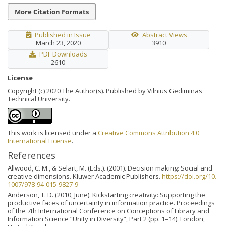
More Citation Formats
Published in Issue
Abstract Views
March 23, 2020
3910
PDF Downloads
2610
License
Copyright (c) 2020 The Author(s). Published by Vilnius Gediminas
Technical University.
This work is licensed under a
Creative Commons Attribution 4.0
International License
.
References
Allwood, C. M., & Selart, M. (Eds.). (2001). Decision making: Social and
creative dimensions. Kluwer Academic Publishers.
https://doi.org/10.
1007/978-94-015-9827-9
Anderson, T. D. (2010, June). Kickstarting creativity: Supporting the
productive faces of uncertainty in information practice. Proceedings
of the 7th International Conference on Conceptions of Library and
Information Science “Unity in Diversity”, Part 2 (pp. 1–14). London,