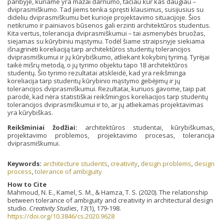
paribyje, kuriame yra mažai darnumo, tačiau kur kas daugiau –
dviprasmiškumo. Tad jiems tenka spręsti klausimus, susijusius su
dideliu dviprasmiškumu bet kurioje projektavimo situacijoje. Šios
netikrumo ir painiavos būsenos gali erzinti architektūros studentus.
Kita vertus, tolerancija dviprasmiškumui – tai asmenybės bruožas,
siejamas su kūrybiniu mąstymu. Todėl šiame straipsnyje siekiama
išnagrinėti koreliaciją tarp architektūros studentų tolerancijos
dviprasmiškumui ir jų kūrybiškumo, atliekant kokybinį tyrimą. Tyrėjai
taikė mišrų metodą, o jų tyrimo objektu tapo 18 architektūros
studentų. Šio tyrimo rezultatai atskleidė, kad yra reikšminga
koreliacija tarp studentų kūrybinio mąstymo gebėjimų ir jų
tolerancijos dviprasmiškumui. Rezultatai, kuriuos gavome, taip pat
parodė, kad nėra statistiškai reikšmingos koreliacijos tarp studentų
tolerancijos dviprasmiškumui ir to, ar jų atliekamas projektavimas
yra kūrybiškas.
Reikšminiai žodžiai:
architektūros studentai, kūrybiškumas,
projektavimo problemos, projektavimo procesas, tolerancija
dviprasmiškumui.
Keywords:
architecture students
,
creativity
,
design problems
,
design
process
,
tolerance of ambiguity
How to Cite
Mahmoud, N. E., Kamel, S. M., & Hamza, T. S. (2020). The relationship
between tolerance of ambiguity and creativity in architectural design
studio.
Creativity Studies
,
13
(1), 179-198.
https://doi.org/10.3846/cs.2020.9628