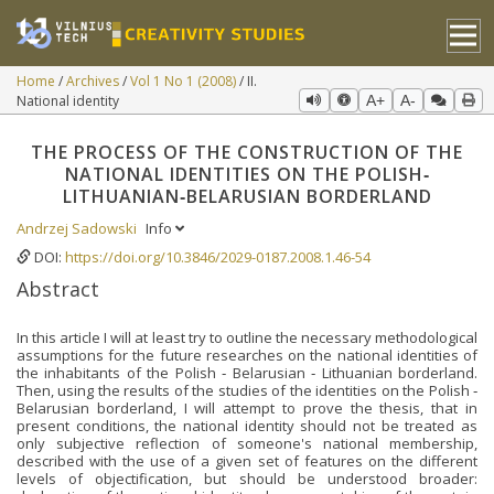
Home
Archives
Vol 1 No 1 (2008)
II.
National identity
A+
A-
THE PROCESS OF THE CONSTRUCTION OF THE
NATIONAL IDENTITIES ON THE POLISH‐
LITHUANIAN‐BELARUSIAN BORDERLAND
Andrzej Sadowski
Info
DOI:
https://doi.org/10.3846/2029-0187.2008.1.46-54
Abstract
In this article I will at least try to outline the necessary methodological
assumptions for the future researches on the national identities of
the inhabitants of the Polish ‐ Belarusian ‐ Lithuanian borderland.
Then, using the results of the studies of the identities on the Polish ‐
Belarusian borderland, I will attempt to prove the thesis, that in
present conditions, the national identity should not be treated as
only subjective reflection of someone's national membership,
described with the use of a given set of features on the different
levels of objectification, but should be understood broader: