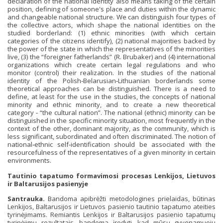
declaration of the national identity also means taking of the certain
position, defining of someone's place and duties within the dynamic
and changeable national structure. We can distinguish four types of
the collective actors, which shape the national identities on the
studied borderland: (1) ethnic minorities (with which certain
categories of the citizens identify), (2) national majorities backed by
the power of the state in which the representatives of the minorities
live, (3) the “foreigner fatherlands” (R. Brubaker) and (4) international
organizations which create certain legal regulations and who
monitor (control) their realization. In the studies of the national
identity of the Polish‐Belarusian‐Lithuanian borderlands some
theoretical approaches can be distinguished. There is a need to
define, at least for the use in the studies, the concepts of national
minority and ethnic minority, and to create a new theoretical
category ‐ “the cultural nation”. The national (ethnic) minority can be
distinguished in the specific minority situation, most frequently in the
context of the other, dominant majority, as the community, which is
less significant, subordinated and often discriminated. The notion of
national‐ethnic self‐identification should be associated with the
resourcefulness of the representatives of a given minority in certain
environments.
Tautinio tapatumo formavimosi procesas Lenkijos, Lietuvos
ir Baltarusijos pasienyje
Santrauka.
Bandoma apibrėžti metodologines prielaidas, būtinas
Lenkijos, Baltarusijos ir Lietuvos pasienio tautinio tapatumo ateities
tyrinėjimams. Remiantis Lenkijos ir Baltarusijos pasienio tapatumų
tyrinėjimų rezultatais, bandoma įrodyti, kad mūsų gyvenamuoju