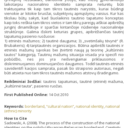
laikotarpiu nacionalinio identiteto samprata neturėtų būti
traktuojama tik kaip tam tikros tautinės narystės, kuriai būdingi
vienokie ar kitokie bruožai, subjektyvių apmąstymų vaisius. Kur kas
tiksliau būtų sakyti, kad šiuolaikinis tautinio tapatumo konceptas
kaip toks reiškia tam tikros vietos ir tam tikrų pareigų aiškiai apibrėžtą
junginį dinamiškoje ir sparčiai kintančioje nūdienėje nacionalinėje
struktūroje. Galima išskirti keturias grupes, apibrėžiančias tautinį
tapatumą pasienio ruožuose:
1) etninės mažumos; 2) tautinė dauguma; 3) „svetimšalių tėvynė“ (R.
Brubakeris); 4) tarptautinės organizacijos. Būtina apibrėžti tautinės ir
etninės mažumų sąvokas bei įtvirtinti naują ją teorinę „kultūrinės
tautos“ kategoriją. Tautinių mažumų situacija visada yra specifi nio
pobūdžio, nes jos yra neišvengiamai priklausomos ir
diskriminuojamos dominuojančios daugumos. Todėl tautinės-etninės
saviidentifi kacijos samprata, pasak šio straipsnio autoriaus, negali
būti atsieta nuo tam tikros tautinės mažumos atstovų išradingumo.
Reikšminiai žodžiai:
tautinis tapatumas, tautinė (etninė) mažuma,
„kultūrinė tauta“, pasienio ruožas.
First Published Online:
14 Oct 2010
Keywords:
borderland
,
“cultural nation”
,
national identity
,
national
(ethnic) minority
How to Cite
Sadowski, A. (2008). The process of the construction of the national
identities on the polish‐Lithuanian‐Belarusian borderland.
Creativity