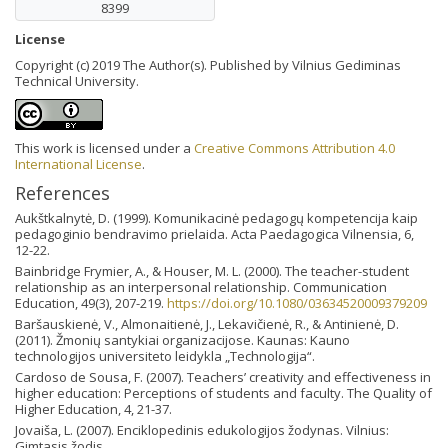
8399
License
Copyright (c) 2019 The Author(s). Published by Vilnius Gediminas
Technical University.
This work is licensed under a
Creative Commons Attribution 4.0
International License
.
References
Aukštkalnytė, D. (1999). Komunikacinė pedagogų kompetencija kaip
pedagoginio bendravimo prielaida. Acta Paedagogica Vilnensia, 6,
12-22.
Bainbridge Frymier, A., & Houser, M. L. (2000). The teacher-student
relationship as an interpersonal relationship. Communication
Education, 49(3), 207-219.
https://doi.org/10.1080/03634520009379209
Baršauskienė, V., Almonaitienė, J., Lekavičienė, R., & Antinienė, D.
(2011). Žmonių santykiai organizacijose. Kaunas: Kauno
technologijos universiteto leidykla „Technologija“.
Cardoso de Sousa, F. (2007). Teachers’ creativity and effectiveness in
higher education: Perceptions of students and faculty. The Quality of
Higher Education, 4, 21-37.
Jovaiša, L. (2007). Enciklopedinis edukologijos žodynas. Vilnius:
Gimtasis žodis.