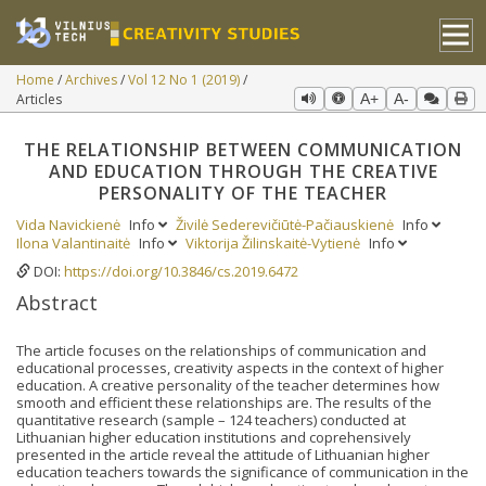
Home
Archives
Vol 12 No 1 (2019)
Articles
A+
A-
THE RELATIONSHIP BETWEEN COMMUNICATION
AND EDUCATION THROUGH THE CREATIVE
PERSONALITY OF THE TEACHER
Vida Navickienė
Info
Živilė Sederevičiūtė-Pačiauskienė
Info
Ilona Valantinaitė
Info
Viktorija Žilinskaitė-Vytienė
Info
DOI:
https://doi.org/10.3846/cs.2019.6472
Abstract
The article focuses on the relationships of communication and
educational processes, creativity aspects in the context of higher
education. A creative personality of the teacher determines how
smooth and efficient these relationships are. The results of the
quantitative research (sample – 124 teachers) conducted at
Lithuanian higher education institutions and coprehensively
presented in the article reveal the attitude of Lithuanian higher
education teachers towards the significance of communication in the