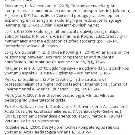
Kokkonen, L., & Almonkari, M. (2015). Teaching networking: An
interpersonal communication competence perspective. In J. Jalkanen,
E. Jokinen, & P. Taalas (Eds.), Voices of pedagogical development –
expanding, enhancing and exploring higher education language
learning (pp. 31-56). Dublin: Research-publishing.net.
Leikin, R. (2009). Exploring mathematical creativity using multiple
solution tasks. In R. Leikin, A. Berman, & B. Koichu (Eds.), Creativity in
mathematics and the education of gifted students (pp. 129-145).
Rotterdam: Sense Publishers.
Long, Ch. S., Ibrahim, Z., & Owee Kowang, T. (2014). An analysis on the
relationship between lecturers’ competencies and students’
satisfaction. International Education Studies, 7(1), 37-46.
Palujanskienė, A. (2010). Ugdomoji sąveika ugdymo dalyvių psichikos
ypatumų aspektu. Kultūra – Ugdymas – Visuomenė, 3, 16-21.
Petrovna Gladilina, I. (2016). Creativity in the structure of
professionalism of a higher school teacher. International Journal of
Environmental & Science Education, 11(8), 1691-1699.
Petrulytė, A. (2008). Bendravimo psichologija. Vilnius: Vilniaus
pedagoginio universiteto leidykla.
Pukelis, K., Savickienė, I., Danilevičius, E., Slavinskienė, A., Lapėnienė,
A., Baltrušaitytė, G., Stasiūnaitienė, E., & Vyšniauskytė-Rimkienė, J.
(2011). Į problemų sprendimą orientuotų studijų metodai. Kaunas:
Vytauto Didžiojo universitetas.
Rudaitienė, L. (2004). Dėstytojo emocinės kompetencijos raiškos
ypatumai. Acta Paedagogica Vilnensia, 12, 81-94.