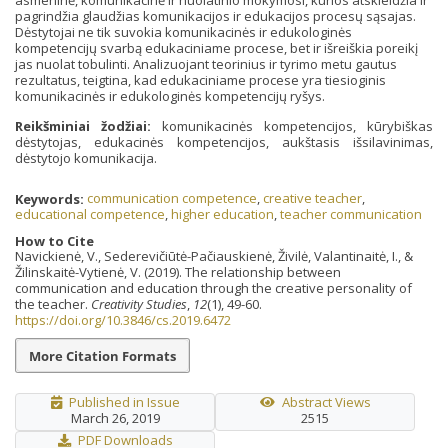
pagrindžia glaudžias komunikacijos ir edukacijos procesų sąsajas.
Dėstytojai ne tik suvokia komunikacinės ir edukologinės
kompetencijų svarbą edukaciniame procese, bet ir išreiškia poreikį
jas nuolat tobulinti. Analizuojant teorinius ir tyrimo metu gautus
rezultatus, teigtina, kad edukaciniame procese yra tiesioginis
komunikacinės ir edukologinės kompetencijų ryšys.
Reikšminiai žodžiai:
komunikacinės kompetencijos, kūrybiškas
dėstytojas, edukacinės kompetencijos, aukštasis išsilavinimas,
dėstytojo komunikacija.
Keywords:
communication competence
,
creative teacher
,
educational competence
,
higher education
,
teacher communication
How to Cite
Navickienė, V., Sederevičiūtė-Pačiauskienė, Živilė, Valantinaitė, I., &
Žilinskaitė-Vytienė, V. (2019). The relationship between
communication and education through the creative personality of
the teacher.
Creativity Studies
,
12
(1), 49-60.
https://doi.org/10.3846/cs.2019.6472
More Citation Formats
Published in Issue
Abstract Views
March 26, 2019
2515
PDF Downloads