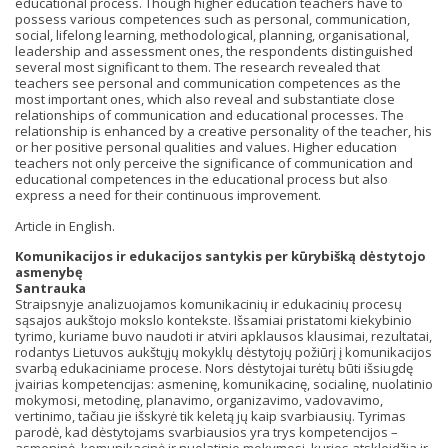
educational process. Though higher education teachers have to
possess various competences such as personal, communication,
social, lifelong learning, methodological, planning, organisational,
leadership and assessment ones, the respondents distinguished
several most significant to them. The research revealed that
teachers see personal and communication competences as the
most important ones, which also reveal and substantiate close
relationships of communication and educational processes. The
relationship is enhanced by a creative personality of the teacher, his
or her positive personal qualities and values. Higher education
teachers not only perceive the significance of communication and
educational competences in the educational process but also
express a need for their continuous improvement.
Article in English.
Komunikacijos ir edukacijos santykis per kūrybišką dėstytojo
asmenybę
Santrauka
Straipsnyje analizuojamos komunikacinių ir edukacinių procesų
sąsajos aukštojo mokslo kontekste. Išsamiai pristatomi kiekybinio
tyrimo, kuriame buvo naudoti ir atviri apklausos klausimai, rezultatai,
rodantys Lietuvos aukštųjų mokyklų dėstytojų požiūrį į komunikacijos
svarbą edukaciniame procese. Nors dėstytojai turėtų būti išsiugdę
įvairias kompetencijas: asmeninę, komunikacinę, socialinę, nuolatinio
mokymosi, metodinę, planavimo, organizavimo, vadovavimo,
vertinimo, tačiau jie išskyrė tik keletą jų kaip svarbiausių. Tyrimas
parodė, kad dėstytojams svarbiausios yra trys kompetencijos –
asmeninė, komunikacinė ir nuolatinio mokymosi, kurios atskleidžia ir