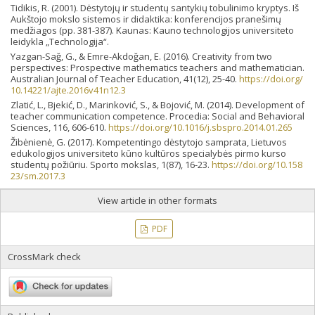
Tidikis, R. (2001). Dėstytojų ir studentų santykių tobulinimo kryptys. Iš
Aukštojo mokslo sistemos ir didaktika: konferencijos pranešimų
medžiagos (pp. 381-387). Kaunas: Kauno technologijos universiteto
leidykla „Technologija“.
Yazgan-Sağ, G., & Emre-Akdoğan, E. (2016). Creativity from two
perspectives: Prospective mathematics teachers and mathematician.
Australian Journal of Teacher Education, 41(12), 25-40.
https://doi.org/
10.14221/ajte.2016v41n12.3
Zlatić, L., Bjekić, D., Marinković, S., & Bojović, M. (2014). Development of
teacher communication competence. Procedia: Social and Behavioral
Sciences, 116, 606-610.
https://doi.org/10.1016/j.sbspro.2014.01.265
Žibėnienė, G. (2017). Kompetentingo dėstytojo samprata, Lietuvos
edukologijos universiteto kūno kultūros specialybės pirmo kurso
studentų požiūriu. Sporto mokslas, 1(87), 16-23.
https://doi.org/10.158
23/sm.2017.3
View article in other formats
PDF
CrossMark check