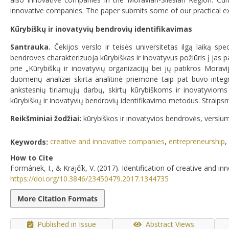
innovative companies. The paper submits some of our practical e
Kūrybiškų ir inovatyvių bendrovių identifikavimas
Santrauka.
Čekijos verslo ir teisės universitetas ilgą laiką sp
bendroves charakterizuoja kūrybiškas ir inovatyvus požiūris į jas p
prie „Kūrybiškų ir inovatyvių organizacijų bei jų patikros Morav
duomenų analizei skirta analitinė priemonė taip pat buvo integ
ankstesnių tiriamųjų darbų, skirtų kūrybiškoms ir inovatyvioms
kūrybiškų ir inovatyvių bendrovių identifikavimo metodus. Straipsny
Reikšminiai žodžiai:
kūrybiškos ir inovatyvios bendrovės,
verslum
Keywords:
creative and innovative companies
,
entrepreneurship
,
How to Cite
Formánek, I., & Krajčík, V. (2017). Identification of creative and 
https://doi.org/10.3846/23450479.2017.1344735
More Citation Formats
Published in Issue
Abstract Views