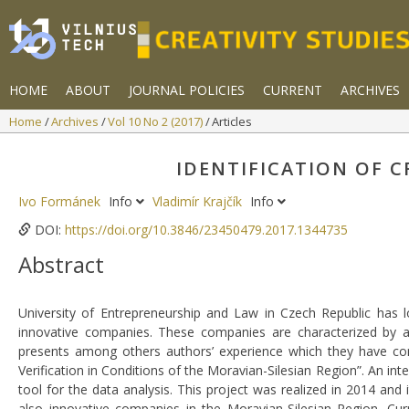
HOME
ABOUT
JOURNAL POLICIES
CURRENT
ARCHIVES
Home
Archives
Vol 10 No 2 (2017)
Articles
IDENTIFICATION OF 
Ivo Formánek
Info
Vladimír Krajčík
Info
DOI:
https://doi.org/10.3846/23450479.2017.1344735
Abstract
University of Entrepreneurship and Law in Czech Republic has l
innovative companies. These companies are characterized by a
presents among others authors’ experience which they have com
Verification in Conditions of the Moravian-Silesian Region”. An int
tool for the data analysis. This project was realized in 2014 and 
also innovative companies in the Moravian-Silesian Region. Curr