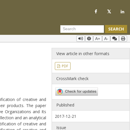
SEARCH
A+
A-
View article in other formats
PDF
CrossMark check
fication of creative and
Published
eir products. The paper
e Organizations and Its
2017-12-21
llection and an analytical
ification of creative and
Issue
fication of creative and