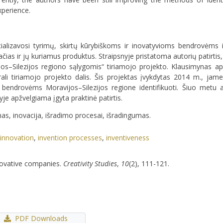
xperience.
ecializavosi tyrimų, skirtų kūrybiškoms ir inovatyvioms bendrovėms ide
ačias ir jų kuriamus produktus. Straipsnyje pristatoma autorių patirtis
ijos–Silezijos regiono sąlygomis“ tiriamojo projekto. Klausimynas ap
rali tiriamojo projekto dalis. Šis projektas įvykdytas 2014 m., ja
 bendrovėms Moravijos–Silezijos regione identifikuoti. Šiuo metu a
je apžvelgiama įgyta praktinė patirtis.
as, inovacija, išradimo procesai, išradingumas.
innovation
,
invention processes
,
inventiveness
innovative companies.
Creativity Studies
,
10
(2), 111-121.
PDF Downloads