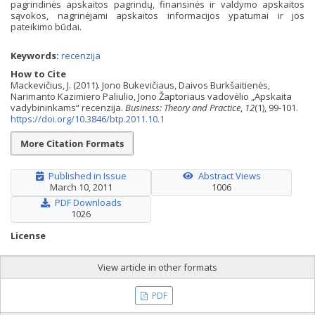
pagrindinės apskaitos pagrindų, finansinės ir valdymo apskaitos
sąvokos, nagrinėjami apskaitos informacijos ypatumai ir jos
pateikimo būdai.
Keywords:
recenzija
How to Cite
Mackevičius, J. (2011). Jono Bukevičiaus, Daivos Burkšaitienės,
Narimanto Kazimiero Paliulio, Jono Žaptoriaus vadovėlio „Apskaita
vadybininkams“ recenzija.
Business: Theory and Practice
,
12
(1), 99-101.
https://doi.org/10.3846/btp.2011.10.1
More Citation Formats
Published in Issue
Abstract Views
March 10, 2011
1006
PDF Downloads
1026
License
View article in other formats
PDF