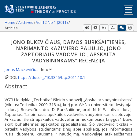
Home
Archives
Vol 12 No 1 (2011)
Articles
A+
A-
JONO BUKEVIČIAUS, DAIVOS BURKŠAITIENĖS,
NARIMANTO KAZIMIERO PALIULIO, JONO
ŽAPTORIAUS VADOVĖLIO „APSKAITA
VADYBININKAMS“ RECENZIJA
Jonas Mackevičius
Info
DOI:
https://doi.org/10.3846/btp.2011.10.1
Abstract
VGTU leidykla „Technika“ išleido vadovėlį „Apskaita vadybininkams“
(Vilnius: Technika, 2009. 318 p.), kurį parašė šio universiteto dėstytojai
– doc. J. Bukevičius, doc. D. Burkšaitienė, prof. N. K. Paliulis ir doc. J.
Žaptorius. Tai pirmasis apskaitos vadovėlis vadybininkams Lietuvoje.
Anksčiau išleisti apskaitos vadovėliai ar mokomosios knygos1 buvo
skirti buhalterinės apskaitos specialistams. Šio vadovėlio tikslas –
pateikti vadybos studentams žinių apie apskaitą, jos informacijos
rūšis, duomenų kaupimą ir naudojimą. Vadovėlyje atskleidžiamos