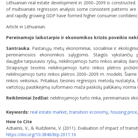
Lithuanian real estate development in 2000–2009 is constructed. 
of multivariate regression analysis some consistent patterns are
and rapidly growing GDP have formed higher consumer confidenc
Article in Lithuanian.
Pereinamojo laikotarpio ir ekonomikos krizės poveikio neki
Santrauka.
Pastarųjų metų ekonominiai, socialiniai ir ekologin
pereinamosios ekonomikos sąlygomis. Staigūs vykstančių proc
daugybe tarpusavio ryšių, nekilnojamojo turto rinkos analizę daro ko
Straipsnyje teorinis nekilnojamojo turto rinkos plėtros poži
nekilnojamojo turto rinkos plėtros 2000–2009 m. modelis. Šiame mod
rinkos veiksnius. Pritaikius tiesinės regresijos metodą nustatyta
vartotojų pasitikėjimą suformavo maža paskolų palūkanų norma ir 
Reikšminiai žodžiai:
nekilnojamojo turto rinka, pereinamasis ekon
Keywords:
real estate market
,
transition economy
,
housing price
How to Cite
Azbainis, V., & Rudzkienė, V. (2011). Evaluation of impact of tran
https://doi.org/10.3846/btp.2011.16