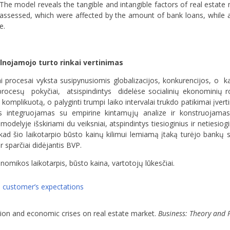
The model reveals the tangible and intangible factors of real estate
 assessed, which were affected by the amount of bank loans, while a 
e.
lnojamojo turto rinkai vertinimas
iai procesai vyksta susipynusiomis globalizacijos, konkurencijos, o 
esų pokyčiai, atsispindintys didelėse socialinių ekonominių rod
mplikuotą, o palyginti trumpi laiko intervalai trukdo patikimai įvertin
ūris integruojamas su empirine kintamųjų analize ir konstruojama
elyje išskiriami du veiksniai, atspindintys tiesioginius ir netiesiog
, kad šio laikotarpio būsto kainų kilimui lemiamą įtaką turėjo bankų 
sparčiai didėjantis BVP.
omikos laikotarpis, būsto kaina, vartotojų lūkesčiai.
,
customer’s expectations
sition and economic crises on real estate market.
Business: Theory and 