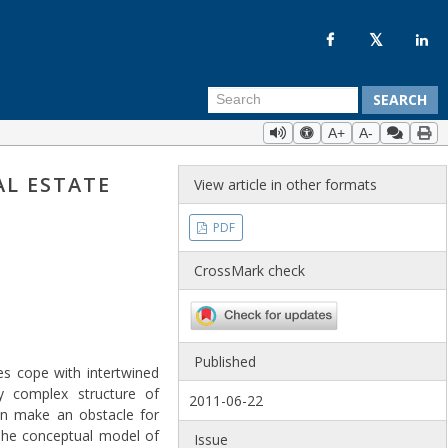
SEARCH
A+
A-
AL ESTATE
View article in other formats
PDF
CrossMark check
Published
es cope with intertwined
y complex structure of
2011-06-22
on make an obstacle for
. The conceptual model of
Issue