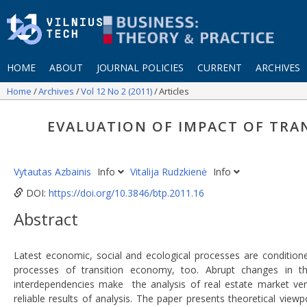
HOME
ABOUT
JOURNAL POLICIES
CURRENT
ARCHIVES
Home
Archives
Vol 12 No 2 (2011)
Articles
EVALUATION OF IMPACT OF TRA
Vytautas Azbainis
Info
Vitalija Rudzkienė
Info
DOI:
https://doi.org/10.3846/btp.2011.16
Abstract
Latest economic, social and ecological processes are conditione
processes of transition economy, too. Abrupt changes in th
interdependencies make the analysis of real estate market ver
reliable results of analysis. The paper presents theoretical vie