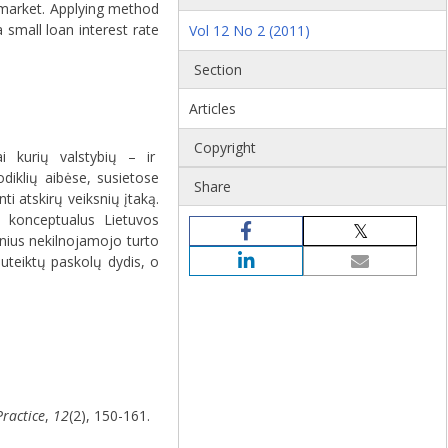
 market. Applying method
small loan interest rate
Vol 12 No 2 (2011)
Section
Articles
Copyright
kai kurių valstybių – ir
iklių aibėse, susietose
Share
ti atskirų veiksnių įtaką.
s konceptualus Lietuvos
inius nekilnojamojo turto
suteiktų paskolų dydis, o
Practice
,
12
(2), 150-161.