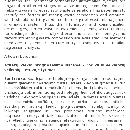
questions. The information technologies (information systems) are
engaged in different stages of waste management. One of such
fields – is waste forecasting of waste generation. This paper aims to
identify the factors influencing waste composition and amounts,
which should be integrated into the design of waste management
information system. Thus, the information and communication
technologies, current waste management systems, waste quantity
forecasting models are analyzed, economic, social and demographic
factors influencing waste composition are evaluated. The methods
used are: a systematic literature analysis, comparison, correlation
regression analysis.
Article in Lithuanian.
Atliekų kiekio prognozavimo sistema – rodiklius veikiančių
veiksnių Lietuvoje tyrimas
Santrauka.
Spartėjanti technologinė pažanga, ekonomikos augimo
nulemti gamybos ir vartojimo mastai, atliekų kiekio augimas ir su tuo
susiję iššūkiai yra aktuali mokslinė problema, kurią įvairiais aspektais
analizuoja tiek informacinių technologijų, tiek aplinko-saugos, tiek
vadybos ir ekonomikos specialistai. Atliekų valdymas analizuojamas
tiek sisteminiu požiūriu, tiek sprendžiant atskiras atliekų
susidarymo, atliekų kiekių prognozavimo, atliekų tvarkymo,
laikinojo saugojimo ir kitas problemas. Visuose minėtuose
etapuose intensyviai taikomos įvairios informacinės sistemos
(IS). Atliekų tvarkymo sistemos efektyvumui didinti ir neigiamam
atliekų tvarkymo poveikiui aplinkai mažinti itin aktualus yra
atliekų kiekių susidarymo prognozavimas, kuris glaudžiai siejasi