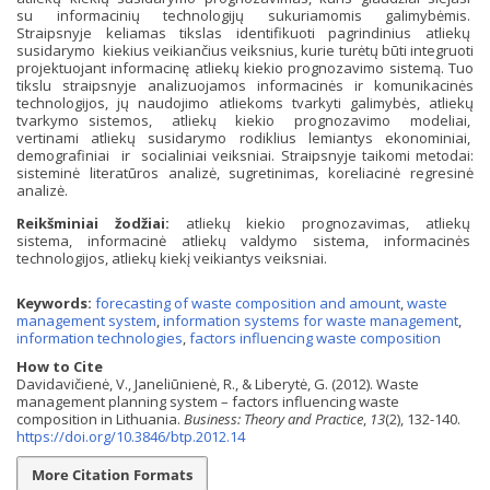
su informacinių technologijų sukuriamomis galimybėmis.
Straipsnyje keliamas tikslas identifikuoti pagrindinius atliekų
susidarymo kiekius veikiančius veiksnius, kurie turėtų būti integruoti
projektuojant informacinę atliekų kiekio prognozavimo sistemą. Tuo
tikslu straipsnyje analizuojamos informacinės ir komunikacinės
technologijos, jų naudojimo atliekoms tvarkyti galimybės, atliekų
tvarkymo sistemos, atliekų kiekio prognozavimo modeliai,
vertinami atliekų susidarymo rodiklius lemiantys ekonominiai,
demografiniai ir socialiniai veiksniai. Straipsnyje taikomi metodai:
sisteminė literatūros analizė, sugretinimas, koreliacinė regresinė
analizė.
Reikšminiai žodžiai:
atliekų kiekio prognozavimas, atliekų
sistema, informacinė atliekų valdymo sistema, informacinės
technologijos, atliekų kiekį veikiantys veiksniai.
Keywords:
forecasting of waste composition and amount
,
waste
management system
,
information systems for waste management
,
information technologies
,
factors influencing waste composition
How to Cite
Davidavičienė, V., Janeliūnienė, R., & Liberytė, G. (2012). Waste
management planning system – factors influencing waste
composition in Lithuania.
Business: Theory and Practice
,
13
(2), 132-140.
https://doi.org/10.3846/btp.2012.14
More Citation Formats