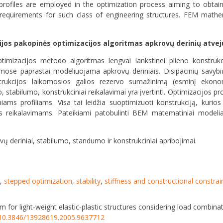
 profiles are employed in the optimization process aiming to obtain
requirements for such class of engineering structures. FEM mathe
ijos pakopinės optimizacijos algoritmas apkrovų derinių atvej
timizacijos metodo algoritmas lengvai lankstinei plieno konstruk
ormose paprastai modeliuojama apkrovų deriniais. Disipacinių savybi
trukcijos laikomosios galios rezervo sumažinimą (esminį ekonom
, stabilumo, konstrukciniai reikalavimai yra įvertinti. Optimizacijos
iniams profiliams. Visa tai leidžia suoptimizuoti konstrukciją, kuri
ms reikalavimams. Pateikiami patobulinti BEM matematiniai modeli
vų deriniai, stabilumo, standumo ir konstrukciniai apribojimai.
,
stepped optimization
,
stability
,
stiffness and constructional constrai
m for light‐weight elastic‐plastic structures considering load combina
g/10.3846/13928619.2005.9637712