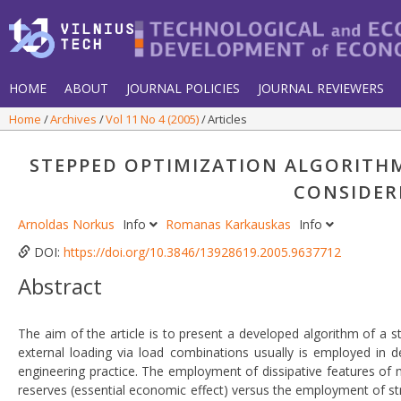
HOME
ABOUT
JOURNAL POLICIES
JOURNAL REVIEWERS
Home
Archives
Vol 11 No 4 (2005)
Articles
STEPPED OPTIMIZATION ALGORITHM
CONSIDER
Arnoldas Norkus
Info
Romanas Karkauskas
Info
DOI:
https://doi.org/10.3846/13928619.2005.9637712
Abstract
The aim of the article is to present a developed algorithm of a 
external loading via load combinations usually is employed in de
engineering practice. The employment of dissipative features of ma
reserves (essential economic effect) versus the employment of stru