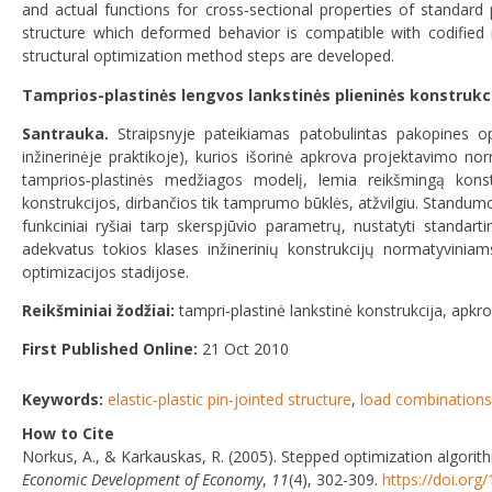
and actual functions for cross‐sectional properties of standard
structure which deformed behavior is compatible with codified 
structural optimization method steps are developed.
Tamprios-plastinės lengvos lankstinės plieninės konstrukc
Santrauka.
Straipsnyje pateikiamas patobulintas pakopines op
inžinerinėje praktikoje), kurios išorinė apkrova projektavimo n
tamprios‐plastinės medžiagos modelį, lemia reikšmingą kons
konstrukcijos, dirbančios tik tamprumo būklės, atžvilgiu. Standumo
funkciniai ryšiai tarp skerspjūvio parametrų, nustatyti standart
adekvatus tokios klases inžinerinių konstrukcijų normatyvinia
optimizacijos stadijose.
Reikšminiai žodžiai:
tampri‐plastinė lankstinė konstrukcija, apkro
First Published Online:
21 Oct 2010
Keywords:
elastic‐plastic pin‐jointed structure
,
load combinations
How to Cite
Norkus, A., & Karkauskas, R. (2005). Stepped optimization algorith
Economic Development of Economy
,
11
(4), 302-309.
https://doi.or