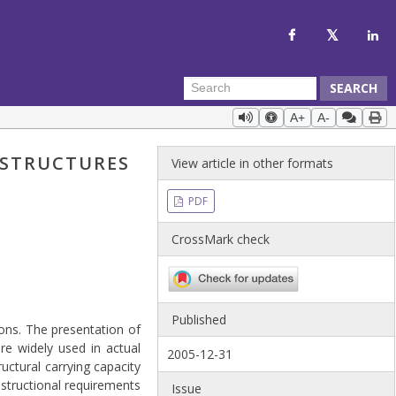
SEARCH
A+
A-
 STRUCTURES
View article in other formats
PDF
CrossMark check
Published
ons. The presentation of
re widely used in actual
2005-12-31
uctural carrying capacity
nstructional requirements
Issue