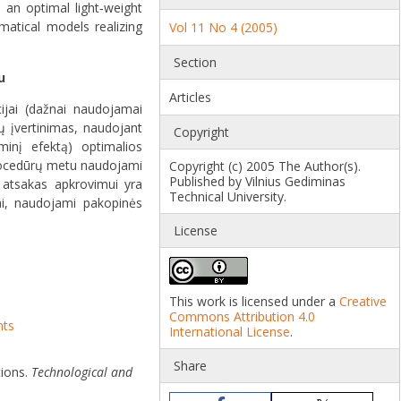
 an optimal light‐weight
matical models realizing
Vol 11 No 4 (2005)
Section
u
Articles
cijai (dažnai naudojamai
ų įvertinimas, naudojant
Copyright
inį efektą) optimalios
 procedūrų metu naudojami
Copyright (c) 2005 The Author(s).
Published by Vilnius Gediminas
os atsakas apkrovimui yra
Technical University.
ai, naudojami pakopinės
License
This work is licensed under a
Creative
Commons Attribution 4.0
nts
International License
.
Share
tions.
Technological and