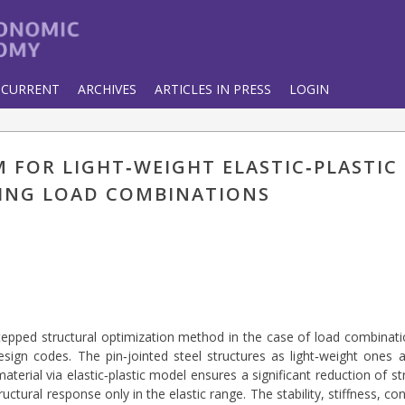
CURRENT
ARCHIVES
ARTICLES IN PRESS
LOGIN
 FOR LIGHT‐WEIGHT ELASTIC‐PLASTIC
ING LOAD COMBINATIONS
stepped structural optimization method in the case of load combinati
sign codes. The pin‐jointed steel structures as light‐weight ones a
terial via elastic‐plastic model ensures a significant reduction of str
ctural response only in the elastic range. The stability, stiffness, co