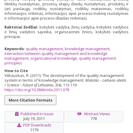
išteklių nustatymas, procesų etapų išlaidų nustatymas, produktų ir
(ar) paslaugų rodiklių nustatymas, rodiklių matavimas, rodiklių
informacijos rinkimas, informacijos apie proceso trukmę nustatymas
ir informacijos apie proceso išlaidas rinkimas).
Raktiniai žodžiai:
kokybės vadyba, žinių vadyba, kokybės vadybos
ir žinių vadybos sąveika, organizacinės žinios, kokybės vadybos
principai.
Keywords:
quality management
,
knowledge management
,
interaction between quality management and knowledge
management
,
organizational knowledge
,
quality management
principles
How to Cite
Vitkauskas, R. (2011). The development of the quality management
system in terms of knowledge management.
Mokslas – Lietuvos ateitis
/ Science – Future of Lithuania
,
3
(4), 113-119.
https://doi.org/10.3846/mla.2011.078
More Citation Formats
Published in Issue
Abstract Views
July 19, 2011
778
PDF Downloads
1179