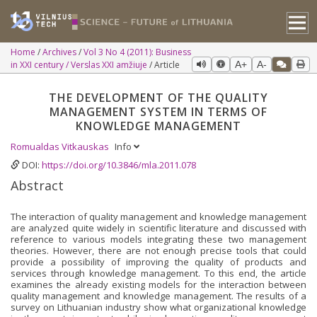
Home
Archives
Vol 3 No 4 (2011): Business
in XXI century / Verslas XXI amžiuje
Article
A+
A-
THE DEVELOPMENT OF THE QUALITY
MANAGEMENT SYSTEM IN TERMS OF
KNOWLEDGE MANAGEMENT
Romualdas Vitkauskas
Info
DOI:
https://doi.org/10.3846/mla.2011.078
Abstract
The interaction of quality management and knowledge man­agement
are analyzed quite widely in scientific literature and discussed with
reference to various models integrating these two management
theories. However, there are not enough precise tools that could
provide a possibility of improving the quality of products and
services through knowledge management. To this end, the article
examines the already existing models for the interaction between
quality management and knowledge management. The results of a
survey on Lithuanian industry show what organizational knowledge