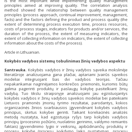
is the most important while implementing quality management
principles aimed at improving quality. The correlation analysis
method showed the relationship between quality management
principles (process approach, continual improvement, management,
facts) and the factors defining the product and process quality (the
extent of determining process execution time, process resources,
costs of process stages, indicators for products and/or services, the
dura­tion of the process, the extent of measuring indicators, the
extent of collecting information on indicators, the extent of collecting
information about the costs of the process).
Article in Lithuanian.
Kokybės vadybos sistemų tobulinimas žinių vadybos aspektu
Santrauka.
Kokybės vadybos ir žinių vadybos sąveika mokslinėje
literatūroje analizuojama gana plačiai, aptariami įvairūs sąveikos
modeliai integruojant šias dvi vadybos teorijas. Tačiau
nepakankamai nagrinėjamos konkrečios priemonės, kuriomis būtų
galima pagerinti produktų ir paslaugų kokybę pasitelkiant žinių
vadybą. Tuo tikslu straipsnyje analizuojami jau egzis­tuojantys
kokybės vadybos ir žinių vadybos sąveikos modeliai bei pateikiami
Lietuvos pramonės įmonių tyrimo rezultatai, parodantys, kokios
organizacinės žinios svarbiausios įgyvendinant kokybės vadybos
principus, skirtus kokybei gerinti. Taikant koreliacinės analizės
metodą nustatyta, kad egzistuoja ryšys tarp kokybės vadybos
principų (procesinio požiūrio, nuolatinio gerinimo, valdymo remiantis
faktais) įgyvendinimo lygio ir veiksnių, apibūdinančių produktų ir
procesų kokybę (procesų įvykdymo laiko nustatymas, procesų