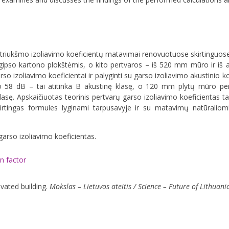
 triukšmo izoliavimo koeficientų matavimai renovuotuose skirtinguos
gipso kartono plokštėmis, o kito pertvaros – iš 520 mm mūro ir iš a
o izoliavimo koeficientai ir palyginti su garso izoliavimo akustinio 
o 58 dB – tai atitinka B akustinę klasę, o 120 mm plytų mūro per
klasę. Apskaičiuotas teorinis pertvarų garso izoliavimo koeficientas t
kirtingas formules lyginami tarpusavyje ir su matavimų natūraliomi
arso izoliavimo koeficientas.
n factor
ovated building.
Mokslas – Lietuvos ateitis / Science – Future of Lithuani