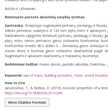
Article in Lithuanian.
Renovuoto pastato akustinių savybių tyrimas
Santrauka.
Straipsnyje nagrinėjami pertvarų, perdangų ir fasadų
vidinės pertvaros sudarytos iš 120 mm plytų mūro ir aptaisytos 
Natūraliomis sąlygomis išmatuoti pertvarų, perdangų ir fasadų gars
plytų mūro sienos pertvaros garso izoliavimo koeficientas buv
koeficientas tesiekė 48 ir atitiko E – žemiausią garso izoliacijos 
masės dėsnį ir teoriniai garso izoliavimo skaičiavimai pagal s
Nagrinėjami ir aptariami skaičiavimų ir matavimų duomenys.
Reikšminiai žodžiai:
masės dėsnis, pastato akustika, triukšmas, g
Keywords:
law of mass
,
building acoustics
,
noise
,
sound insulatio
How to Cite
Januševičius, T., & Butkus, D. (2010). Acoustic properties of a ren
https://doi.org/10.3846/mla.2010.086
More Citation Formats