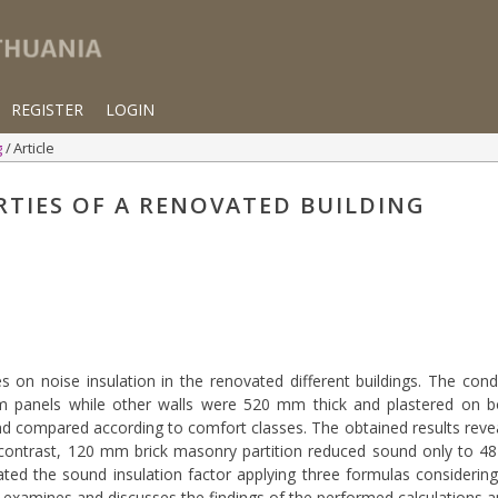
REGISTER
LOGIN
g
Article
RTIES OF A RENOVATED BUILDING
ades on noise insulation in the renovated different buildings. The c
 panels while other walls were 520 mm thick and plastered on bo
d compared according to comfort classes. The obtained results reveal
 contrast, 120 mm brick masonry partition reduced sound only to 48
lated the sound insulation factor applying three formulas consideri
er examines and discusses the findings of the performed calculations