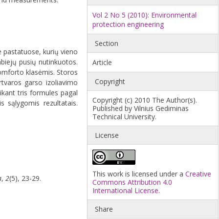
Vol 2 No 5 (2010): Environmental
protection engineering
Section
e pastatuose, kurių vieno
biejų pusių nutinkuotos.
Article
komforto klasėmis. Storos
Copyright
tvaros garso izoliavimo
aikant tris formules pagal
Copyright (c) 2010 The Author(s).
s sąlygomis rezultatais.
Published by Vilnius Gediminas
Technical University.
License
This work is licensed under a
Creative
a
,
2
(5), 23-29.
Commons Attribution 4.0
International License
.
Share