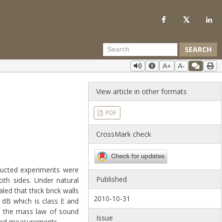
SEARCH
A+
A-
View article in other formats
PDF
CrossMark check
onducted experiments were
Published
th sides. Under natural
ed that thick brick walls
2010-10-31
 dB which is class E and
ng the mass law of sound
Issue
 and measurements.