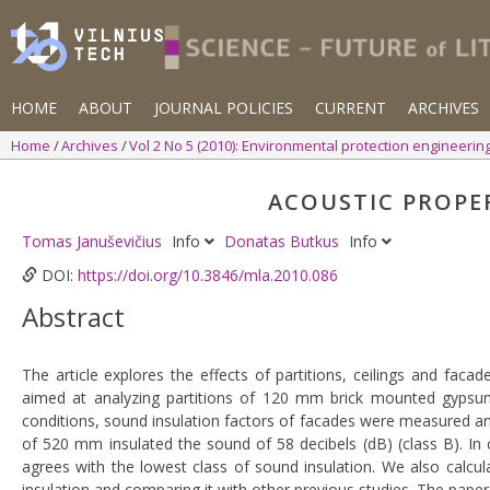
HOME
ABOUT
JOURNAL POLICIES
CURRENT
ARCHIVES
Home
Archives
Vol 2 No 5 (2010): Environmental protection engineerin
ACOUSTIC PROPE
Tomas Januševičius
Info
Donatas Butkus
Info
DOI:
https://doi.org/10.3846/mla.2010.086
Abstract
The article explores the effects of partitions, ceilings and fac
aimed at analyzing partitions of 120 mm brick mounted gypsum
conditions, sound insulation factors of facades were measured an
of 520 mm insulated the sound of 58 decibels (dB) (class B). In
agrees with the lowest class of sound insulation. We also calcu
insulation and comparing it with other previous studies. The pap