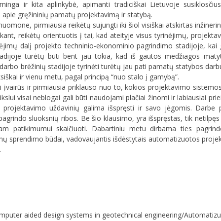
nga ir kita aplinkybė, apimanti tradiciškai Lietuvoje susiklosči
i, apie gręžininių pamatų projektavimą ir statybą.
one, pirmiausia reikėtų sujungti iki šiol visiškai atskirtas inžinerin
kant, reikėtų orientuotis į tai, kad ateityje visus tyrinėjimų, projekt
rinėjimų dalį projekto techninio-ekonominio pagrindimo stadijoje, kai g
 stadijoje turėtų būti bent jau tokia, kad iš gautos medžiagos mat
rbo brėžinių stadijoje tyrinėti turėtų jau pati pamatų statybos darbus
siškai ir vienu metu, pagal principą “nuo stalo į gamybą”.
įvairūs ir pirmiausia priklauso nuo to, kokios projektavimo sistemos
kslui visai neblogai gali būti naudojami plačiai žinomi ir labiausiai p
 projektavimo uždavinių galima išspręsti ir savo jėgomis. Darbe p
agrindo sluoksnių ribos. Be šio klausimo, yra išspręstas, tik netilpęs 
m patikimumui skaičiuoti. Dabartiniu metu dirbama ties pagrind
lemų sprendimo būdai, vadovaujantis išdėstytais automatizuotos proj
.
of computer aided design systems in geotechnical engineering/Automati