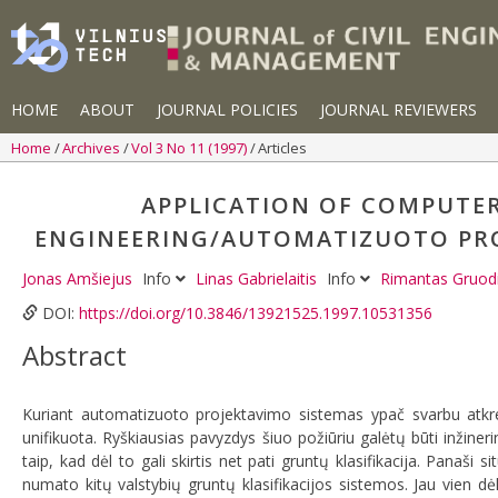
HOME
ABOUT
JOURNAL POLICIES
JOURNAL REVIEWERS
Home
Archives
Vol 3 No 11 (1997)
Articles
APPLICATION OF COMPUTER
ENGINEERING/AUTOMATIZUOTO PRO
Jonas Amšiejus
Info
Linas Gabrielaitis
Info
Rimantas Gruod
DOI:
https://doi.org/10.3846/13921525.1997.10531356
Abstract
Kuriant automatizuoto projektavimo sistemas ypač svarbu atkrei
unifikuota. Ryškiausias pavyzdys šiuo požiūriu galėtų būti inžiner
taip, kad dėl to gali skirtis net pati gruntų klasifikacija. Panaši s
numato kitų valstybių gruntų klasifikacijos sistemos. Jau vien d