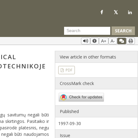
SEARCH
A+
A-
ICAL
View article in other formats
OTECHNIKOJE
PDF
CrossMark check
Published
ngų savitumų negali būti
 skirtingos. Pasitaiko ir
1997-09-30
s pasirodė platesnis, negu
a negali būti naudojamos
Issue