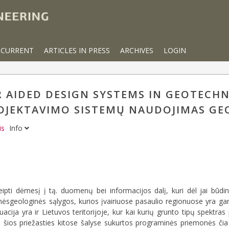
CURRENT
ARTICLES IN PRESS
ARCHIVES
LOGIN
 AIDED DESIGN SYSTEMS IN GEOTECHN
JEKTAVIMO SISTEMŲ NAUDOJIMAS GE
is
Info
pti dėmesį į tą. duomenų bei informacijos dalį, kuri dėl jai būdi
inėsgeologinės sąlygos, kurios įvairiuose pasaulio regionuose yra gana
ituacija yra ir Lietuvos teritorijoje, kur kai kurių grunto tipų spektra
ėl šios priežasties kitose šalyse sukurtos programinės priemonės či