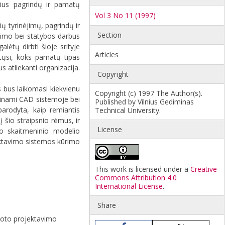
usius pagrindų ir pamatų
Vol 3 No 11 (1997)
ių tyrinėjimų, pagrindų ir
Section
avimo bei statybos darbus
alėtų dirbti šioje srityje
Articles
ytųsi, koks pamatų tipas
 atliekanti organizacija.
Copyright
 bus laikomasi kiekvienu
Copyright (c) 1997 The Author(s).
rieinami CAD sistemoje bei
Published by Vilnius Gediminas
arodyta, kaip remiantis
Technical University.
į šio straipsnio rėmus, ir
License
o skaitmeninio modelio
ektavimo sistemos kūrimo
This work is licensed under a
Creative
Commons Attribution 4.0
International License
.
Share
zuoto projektavimo