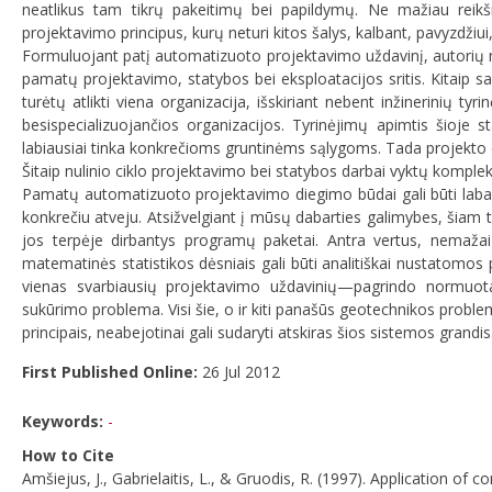
neatlikus tam tikrų pakeitimų bei papildymų. Ne mažiau reikšmi
projektavimo principus, kurų neturi kitos šalys, kalbant, pavyzdžiu
Formuluojant patį automatizuoto projektavimo uždavinį, autorių nuom
pamatų projektavimo, statybos bei eksploatacijos sritis. Kitaip sa
turėtų atlikti viena organizacija, išskiriant nebent inžinerinių ty
besispecializuojančios organizacijos. Tyrinėjimų apimtis šioje
labiausiai tinka konkrečioms gruntinėms sąlygoms. Tada projekto da
Šitaip nulinio ciklo projektavimo bei statybos darbai vyktų komplek
Pamatų automatizuoto projektavimo diegimo būdai gali būti labai 
konkrečiu atveju. Atsižvelgiant į mūsų dabarties galimybes, šiam ti
jos terpėje dirbantys programų paketai. Antra vertus, nemažai
matematinės statistikos dėsniais gali būti analitiškai nustatomos p
vienas svarbiausių projektavimo uždavinių—pagrindo normuota
sukūrimo problema. Visi šie, o ir kiti panašūs geotechnikos prob
principais, neabejotinai gali sudaryti atskiras šios sistemos grandis
First Published Online:
26 Jul 2012
Keywords:
-
How to Cite
Amšiejus, J., Gabrielaitis, L., & Gruodis, R. (1997). Application 