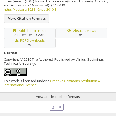
Jurevičienė, J. (2010). Kaimo kultūrinio kraštovaizdžio vertė.
Journal of
Architecture and Urbanism
,
34
(3), 113-119.
https://doi.org/10.3846/tpa.2010.11
More Citation Formats
Published in Issue
Abstract Views
September 30, 2010
852
PDF Downloads
753
License
Copyright (c) 2010 The Author(s). Published by Vilnius Gediminas
Technical University.
This work is licensed under a
Creative Commons Attribution 4.0
International License
.
View article in other formats
PDF