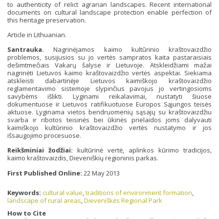
to authenticity of relict agrarian landscapes. Recent international
documents on cultural landscape protection enable perfection of
this heritage preservation.
Article in Lithuanian.
Santrauka.
Nagrinėjamos kaimo kultūrinio kraštovaizdžio
problemos, susijusios su jo vertės sampratos kaita pastaraisiais
dešimtmečiais Vakarų šalyse ir Lietuvoje. Atskleidžiami mažai
nagrinėti Lietuvos kaimo kraštovaizdžio vertės aspektai. Siekiama
atskleisti dabartinėje Lietuvos kaimiškojo kraštovaizdžio
reglamentavimo sistemoje slypinčius pavojus jo vertingosioms
savybėms išlikti. Lyginami reikalavimai, nustatyti šiuose
dokumentuose ir Lietuvos ratifikuotuose Europos Sąjungos teisės
aktuose. Lyginama vietos bendruomenių sąsajų su kraštovaizdžiu
svarba ir ribotos teisinės bei ūkinės prielaidos joms dalyvauti
kaimiškojo kultūrinio kraštovaizdžio vertės nustatymo ir jos
išsaugojimo procesuose.
Reikšminiai žodžiai:
kultūrinė vertė, aplinkos kūrimo tradicijos,
kaimo kraštovaizdis, Dieveniškių regioninis parkas.
First Published Online:
22 May 2013
Keywords:
cultural value
,
traditions of environment formation
,
landscape of rural areas
,
Dieveniškės Regional Park
How to Cite