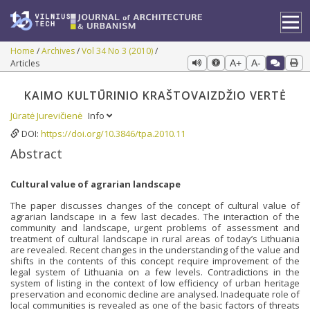
Home
Archives
Vol 34 No 3 (2010)
Articles
A+
A-
KAIMO KULTŪRINIO KRAŠTOVAIZDŽIO VERTĖ
Jūratė Jurevičienė
Info
DOI:
https://doi.org/10.3846/tpa.2010.11
Abstract
Cultural value of agrarian landscape
The paper discusses changes of the concept of cultural value of
agrarian landscape in a few last decades. The interaction of the
community and landscape, urgent problems of assessment and
treatment of cultural landscape in rural areas of today’s Lithuania
are revealed. Recent changes in the understanding of the value and
shifts in the contents of this concept require improvement of the
legal system of Lithuania on a few levels. Contradictions in the
system of listing in the context of low efficiency of urban heritage
preservation and economic decline are analysed. Inadequate role of
local communities is revealed as one of the basic factors of threats