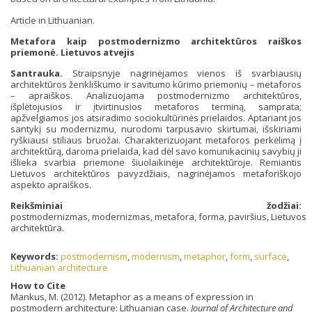
Article in Lithuanian.
Metafora kaip postmodernizmo architektūros raiškos
priemonė. Lietuvos atvejis
Santrauka.
Straipsnyje nagrinėjamos vienos iš svarbiausių
architektūros ženkliškumo ir savitumo kūrimo priemonių – metaforos
– apraiškos. Analizuojama postmodernizmo architektūros,
išplėtojusios ir įtvirtinusios metaforos terminą, samprata;
apžvelgiamos jos atsiradimo sociokultūrinės prielaidos. Aptariant jos
santykį su modernizmu, nurodomi tarpusavio skirtumai, išskiriami
ryškiausi stiliaus bruožai. Charakterizuojant metaforos perkėlimą į
architektūrą, daroma prielaida, kad dėl savo komunikacinių savybių ji
išlieka svarbia priemone šiuolaikinėje architektūroje. Remiantis
Lietuvos architektūros pavyzdžiais, nagrinėjamos metaforiškojo
aspekto apraiškos.
Reikšminiai žodžiai:
postmodernizmas, modernizmas, metafora, forma, paviršius, Lietuvos
architektūra.
Keywords:
postmodernism
,
modernism
,
metaphor
,
form
,
surface
,
Lithuanian architecture
How to Cite
Mankus, M. (2012). Metaphor as a means of expression in
postmodern architecture: Lithuanian case.
Journal of Architecture and