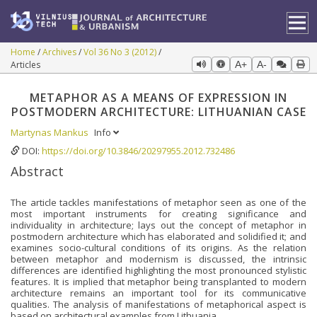
Home
Archives
Vol 36 No 3 (2012)
Articles
A+
A-
METAPHOR AS A MEANS OF EXPRESSION IN
POSTMODERN ARCHITECTURE: LITHUANIAN CASE
Martynas Mankus
Info
DOI:
https://doi.org/10.3846/20297955.2012.732486
Abstract
The article tackles manifestations of metaphor seen as one of the
most important instruments for creating significance and
individuality in architecture; lays out the concept of metaphor in
postmodern architecture which has elaborated and solidified it; and
examines socio-cultural conditions of its origins. As the relation
between metaphor and modernism is discussed, the intrinsic
differences are identified highlighting the most pronounced stylistic
features. It is implied that metaphor being transplanted to modern
architecture remains an important tool for its communicative
qualities. The analysis of manifestations of metaphorical aspect is
based on architectural examples from Lithuania.