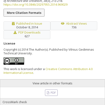
of Architecture and Urbanism
,
38
(3), 213-218.
https://doi.org/10.3846/20297955.2014.969029
More Citation Formats
Published in Issue
Abstract Views
October 8, 2014
736
PDF Downloads
627
License
Copyright (c) 2014 The Author(s). Published by Vilnius Gediminas
Technical University.
This work is licensed under a
Creative Commons Attribution 4.0
International License
.
View article in other formats
PDF
CrossMark check