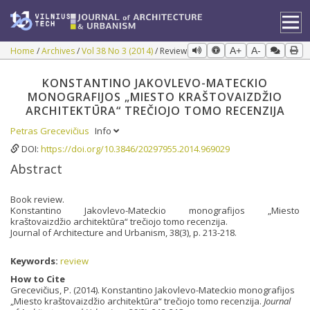
Home
Archives
Vol 38 No 3 (2014)
Review
A+
A-
KONSTANTINO JAKOVLEVO-MATECKIO
MONOGRAFIJOS „MIESTO KRAŠTOVAIZDŽIO
ARCHITEKTŪRA“ TREČIOJO TOMO RECENZIJA
Petras Grecevičius
Info
DOI:
https://doi.org/10.3846/20297955.2014.969029
Abstract
Book review.
Konstantino Jakovlevo-Mateckio monografijos „Miesto
kraštovaizdžio architektūra“ trečiojo tomo recenzija.
Journal of Architecture and Urbanism, 38(3), p. 213-218.
Keywords:
review
How to Cite
Grecevičius, P. (2014). Konstantino Jakovlevo-Mateckio monografijos
„Miesto kraštovaizdžio architektūra“ trečiojo tomo recenzija.
Journal