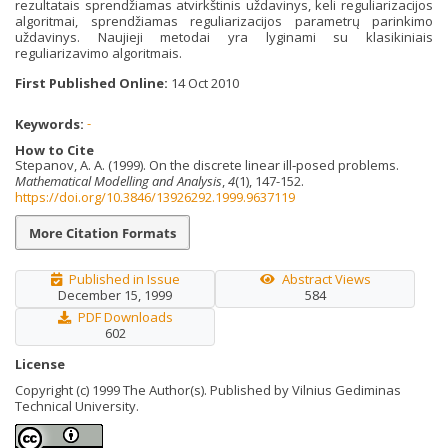
rezultatais sprendžiamas atvirkštinis uždavinys, keli reguliarizacijos
algoritmai, sprendžiamas reguliarizacijos parametrų parinkimo
uždavinys. Naujieji metodai yra lyginami su klasikiniais
reguliarizavimo algoritmais.
First Published Online:
14 Oct 2010
Keywords:
-
How to Cite
Stepanov, A. A. (1999). On the discrete linear ill‐posed problems.
Mathematical Modelling and Analysis
,
4
(1), 147-152.
https://doi.org/10.3846/13926292.1999.9637119
More Citation Formats
Published in Issue
Abstract Views
December 15, 1999
584
PDF Downloads
602
License
Copyright (c) 1999 The Author(s). Published by Vilnius Gediminas
Technical University.