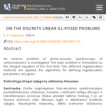
Home
Archives
Vol 4 No 1 (1999)
Articles
A+
A-
ON THE DISCRETE LINEAR ILL‐POSED PROBLEMS
A. A. Stepanov
Info
DOI:
https://doi.org/10.3846/13926292.1999.9637119
Abstract
An inverse problem of photo‐acoustic spectroscopy of
semiconductors is investigated. The main problem is formulated as
the integral equation of the first kind. Two different regularization
methods are applied, the algorithms for defining regularization
parameters are given.
Diskrečiųjų blogai sąlygotų uždavinių klausimu
Santrauka.
Darbe nagrinėjamas foto‐akustinės spektroskopijos
puslaidininkiuose uždavinys, kuriame į vertinami nešėjų difuzijos ir
rekombinacijos procesai. Reikia atstatyti šaltinio funkciją
f (x)
, jei
žinoma antrosios eilės difuzijos lygtis ir atitinkamos kraštinės
sąlygos. Naudojantis matavimų, atliktu įvairiuose dažniuose,