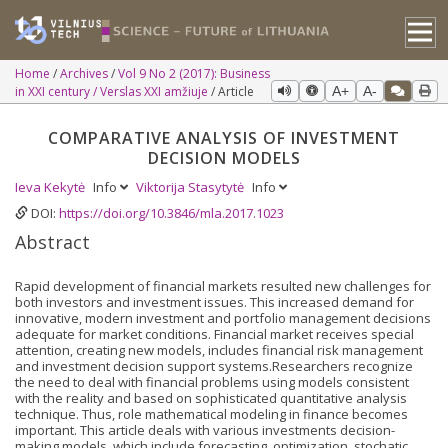
Home
Archives
Vol 9 No 2 (2017): Business
in XXI century / Verslas XXI amžiuje
Article
A+
A-
COMPARATIVE ANALYSIS OF INVESTMENT
DECISION MODELS
Ieva Kekytė
Info
Viktorija Stasytytė
Info
DOI:
https://doi.org/10.3846/mla.2017.1023
Abstract
Rapid development of financial markets resulted new challenges for
both investors and investment issues. This increased demand for
innovative, modern investment and portfolio management decisions
adequate for market conditions. Financial market receives special
attention, creating new models, includes financial risk management
and investment decision support systems.Researchers recognize
the need to deal with financial problems using models consistent
with the reality and based on sophisticated quantitative analysis
technique. Thus, role mathematical modeling in finance becomes
important. This article deals with various investments decision-
making models, which include forecasting, optimization, stochatic