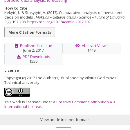
portfolio
,
data analysis
,
forecasting
How to Cite
Kekytė, I., & Stasytytė, V. (2017). Comparative analysis of investment
decision models .
Mokslas – Lietuvos ateitis / Science – Future of Lithuania
,
9
(2), 197-208.
https://doi.org/10.3846/mla.2017.1023
More Citation Formats
Published in Issue
Abstract Views
June 2, 2017
1449
PDF Downloads
1556
License
Copyright (c) 2017 The Author(s). Published by Vilnius Gediminas
Technical University.
This work is licensed under a
Creative Commons Attribution 4.0
International License
.
View article in other formats