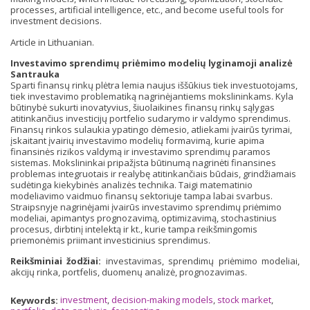
processes, artificial intelligence, etc., and become useful tools for
investment decisions.
Article in Lithuanian.
Investavimo sprendimų priėmimo modelių lyginamoji analizė
Santrauka
Sparti finansų rinkų plėtra lemia naujus iššūkius tiek investuotojams,
tiek investavimo problematiką nagrinėjantiems mokslininkams. Kyla
būtinybė sukurti inovatyvius, šiuolaikines finansų rinkų sąlygas
atitinkančius investicijų portfelio sudarymo ir valdymo sprendimus.
Finansų rinkos sulaukia ypatingo dėmesio, atliekami įvairūs tyrimai,
įskaitant įvairių investavimo modelių formavimą, kurie apima
finansinės rizikos valdymą ir investavimo sprendimų paramos
sistemas. Mokslininkai pripažįsta būtinumą nagrinėti finansines
problemas integruotais ir realybę atitinkančiais būdais, grindžiamais
sudėtinga kiekybinės analizės technika. Taigi matematinio
modeliavimo vaidmuo finansų sektoriuje tampa labai svarbus.
Straipsnyje nagrinėjami įvairūs investavimo sprendimų priėmimo
modeliai, apimantys prognozavimą, optimizavimą, stochastinius
procesus, dirbtinį intelektą ir kt., kurie tampa reikšmingomis
priemonėmis priimant investicinius sprendimus.
Reikšminiai žodžiai:
investavimas, sprendimų priėmimo modeliai,
akcijų rinka, portfelis, duomenų analizė, prognozavimas.
Keywords:
investment
,
decision-making models
,
stock market
,