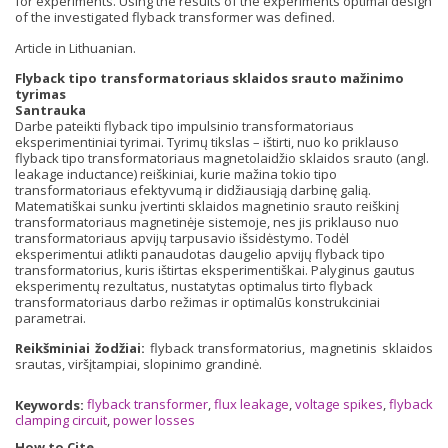
for experiments. Using the results of the experiments optimal design
of the investigated flyback transformer was defined.
Article in Lithuanian.
Flyback tipo transformatoriaus sklaidos srauto mažinimo
tyrimas
Santrauka
Darbe pateikti flyback tipo impulsinio transformatoriaus
eksperimentiniai tyrimai. Tyrimų tikslas – ištirti, nuo ko priklauso
flyback tipo transformatoriaus magnetolaidžio sklaidos srauto (angl.
leakage inductance) reiškiniai, kurie mažina tokio tipo
transformatoriaus efektyvumą ir didžiausiąją darbinę galią.
Matematiškai sunku įvertinti sklaidos magnetinio srauto reiškinį
transformatoriaus magnetinėje sistemoje, nes jis priklauso nuo
transformatoriaus apvijų tarpusavio išsidėstymo. Todėl
eksperimentui atlikti panaudotas daugelio apvijų flyback tipo
transformatorius, kuris ištirtas eksperimentiškai. Palyginus gautus
eksperimentų rezultatus, nustatytas optimalus tirto flyback
transformatoriaus darbo režimas ir optimalūs konstrukciniai
parametrai.
Reikšminiai žodžiai:
flyback transformatorius, magnetinis sklaidos
srautas, viršįtampiai, slopinimo grandinė.
Keywords:
flyback transformer
,
flux leakage
,
voltage spikes
,
flyback
clamping circuit
,
power losses
How to Cite