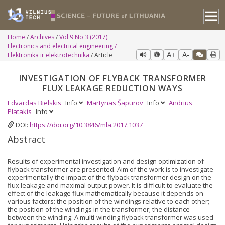
Home
Archives
Vol 9 No 3 (2017):
Electronics and electrical engineering /
Elektronika ir elektrotechnika
Article
A+
A-
INVESTIGATION OF FLYBACK TRANSFORMER
FLUX LEAKAGE REDUCTION WAYS
Edvardas Bielskis
Info
Martynas Šapurov
Info
Andrius
Platakis
Info
DOI:
https://doi.org/10.3846/mla.2017.1037
Abstract
Results of experimental investigation and design optimization of
flyback transformer are presented. Aim of the work is to investigate
experimentally the impact of the flyback transformer design on the
flux leakage and maximal output power. It is difficult to evaluate the
effect of the leakage flux mathematically because it depends on
various factors: the position of the windings relative to each other;
the position of the windings in the transformer; the distance
between the winding. A multi-winding flyback transformer was used