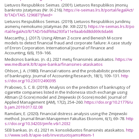
Lietuvos Respublikos Seimas. (2001). Lietuvos Respublikos įmonių
bankroto įstatymas (Nr. IX-216).
https://e-seimas.lrs.lt/portal/legalAct/
lt/TAD/TAIS.129687?jfwid=
Lietuvos Respublikos Seimas. (2019). Lietuvos Respublikos juridinių
asmenų nemokumo įstatymas (Nr. XIII-2221).
https://e-seimas.lrs.lt/po
rtal/legalAct/lt/TAD/56df69a293fa11e9aab6d8dd69c6da66
Maccarthy, J. (2017). Using Altman Z-score and Beneish M-score
models to detect financial fraud and corporate failure: A case study
of Enron Corporation. International Journal of Finance and
Accounting, 6(6), 159–166.
Medicinos bankas. (n. d.). 2021 metų finansinės ataskaitos.
https://w
ww.medbank.lt/lt/apie-banka/finansines-ataskaitos
Ohlson, J. A. (1980). Financial rations and the probabilistic prediction
of bankruptcy. Journal of Accounting Research, 18(1), 109–131.
http
s://doi.org/10.2307/2490395
Prabowo, S. C. B. (2019). Analysis on the prediction of bankruptcy of
cigarette companies listed in the Indonesia stoch exchange using
Altman (Z-Score) model and Zmijewski (X-Score) model. Journal of
Applied Management (JAM), 17(2), 254–260.
https://doi.org/10.21776/u
b.jam.2019.017.02.08
Ramdani, E. (2020). Financial distress analysis using the Zmijewski
method. Journal Ilman Manajemen Fakultas Ekonomi, 6(1), 69–78.
http
s://doi.org/10.34203/jimfe.v6i1.2032
SEB bankas. (n. d.). 2021 m. konsoliduotos finansinės ataskaitos.
http
s://www.seb.lt/apie-seb/investuotojams#item-1