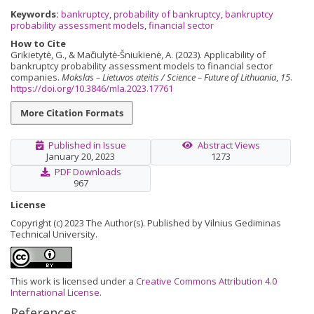
Keywords:
bankruptcy
,
probability of bankruptcy
,
bankruptcy
probability assessment models
,
financial sector
How to Cite
Grikietytė, G., & Mačiulytė-Šniukienė, A. (2023). Applicability of
bankruptcy probability assessment models to financial sector
companies.
Mokslas – Lietuvos ateitis / Science – Future of Lithuania
,
15
.
https://doi.org/10.3846/mla.2023.17761
More Citation Formats
Published in Issue
Abstract Views
January 20, 2023
1273
PDF Downloads
967
License
Copyright (c) 2023 The Author(s). Published by Vilnius Gediminas
Technical University.
This work is licensed under a
Creative Commons Attribution 4.0
International License
.
References