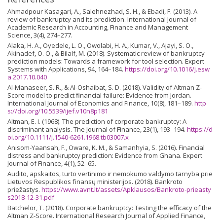
Ahmadpour Kasagari, A., Salehnezhad, S. H., & Ebadi, F. (2013). A
review of bankruptcy and its prediction. International Journal of
Academic Research in Accounting, Finance and Management
Science, 3(4), 274–277.
Alaka, H. A., Oyedele, L. O., Owolabi, H. A., Kumar, V., Ajayi, S. O.,
Akinadef, O. O., & Bilalf, M. (2018). Systematic review of bankruptcy
prediction models: Towards a framework for tool selection. Expert
Systems with Applications, 94, 164–184.
https://doi.org/10.1016/j.esw
a.2017.10.040
Al-Manaseer, S. R., & Al-Oshaibat, S. D. (2018). Validity of Altman Z-
Score model to predict financial failure: Evidence from Jordan.
International Journal of Economics and Finance, 10(8), 181–189.
http
s://doi.org/10.5539/ijef.v10n8p181
Altman, E. I. (1968). The prediction of corporate bankruptcy: A
discriminant analysis. The Journal of Finance, 23(1), 193–194.
https://d
oi.org/10.1111/j.1540-6261.1968.tb03007.x
Anisom-Yaansah, F., Oware, K. M., & Samanhyia, S. (2016). Financial
distress and bankruptcy prediction: Evidence from Ghana. Expert
Journal of Finance, 4(1), 52–65.
Audito, apskaitos, turto vertinimo ir nemokumo valdymo tarnyba prie
Lietuvos Respublikos finansų ministerijos. (2018). Bankroto
priežastys.
https://www.avnt.lt/assets/Apklausos/Bankroto-prieasty
s2018-12-31.pdf
Batchelor, T. (2018). Corporate bankruptcy: Testing the efficacy of the
Altman Z-Score. International Research Journal of Applied Finance,