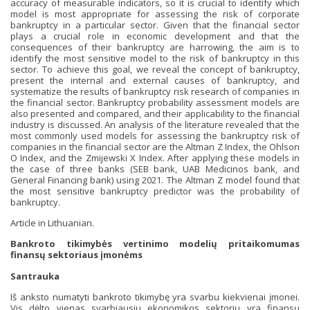
accuracy of measurable indicators, so it is crucial to identify which
model is most appropriate for assessing the risk of corporate
bankruptcy in a particular sector. Given that the financial sector
plays a crucial role in economic development and that the
consequences of their bankruptcy are harrowing, the aim is to
identify the most sensitive model to the risk of bankruptcy in this
sector. To achieve this goal, we reveal the concept of bankruptcy,
present the internal and external causes of bankruptcy, and
systematize the results of bankruptcy risk research of companies in
the financial sector. Bankruptcy probability assessment models are
also presented and compared, and their applicability to the financial
industry is discussed. An analysis of the literature revealed that the
most commonly used models for assessing the bankruptcy risk of
companies in the financial sector are the Altman Z Index, the Ohlson
O Index, and the Zmijewski X Index. After applying these models in
the case of three banks (SEB bank, UAB Medicinos bank, and
General Financing bank) using 2021. The Altman Z model found that
the most sensitive bankruptcy predictor was the probability of
bankruptcy.
Article in Lithuanian.
Bankroto tikimybės vertinimo modelių pritaikomumas
finansų sektoriaus įmonėms
Santrauka
Iš anksto numatyti bankroto tikimybę yra svarbu kiekvienai įmonei.
Vis dėlto vienas svarbiausių ekonomikos sektorių yra finansų