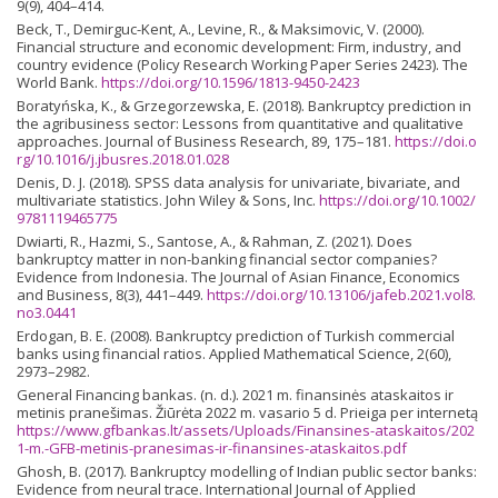
9(9), 404–414.
Beck, T., Demirguc-Kent, A., Levine, R., & Maksimovic, V. (2000).
Financial structure and economic development: Firm, industry, and
country evidence (Policy Research Working Paper Series 2423). The
World Bank.
https://doi.org/10.1596/1813-9450-2423
Boratyńska, K., & Grzegorzewska, E. (2018). Bankruptcy prediction in
the agribusiness sector: Lessons from quantitative and qualitative
approaches. Journal of Business Research, 89, 175–181.
https://doi.o
rg/10.1016/j.jbusres.2018.01.028
Denis, D. J. (2018). SPSS data analysis for univariate, bivariate, and
multivariate statistics. John Wiley & Sons, Inc.
https://doi.org/10.1002/
9781119465775
Dwiarti, R., Hazmi, S., Santose, A., & Rahman, Z. (2021). Does
bankruptcy matter in non-banking financial sector companies?
Evidence from Indonesia. The Journal of Asian Finance, Economics
and Business, 8(3), 441–449.
https://doi.org/10.13106/jafeb.2021.vol8.
no3.0441
Erdogan, B. E. (2008). Bankruptcy prediction of Turkish commercial
banks using financial ratios. Applied Mathematical Science, 2(60),
2973–2982.
General Financing bankas. (n. d.). 2021 m. finansinės ataskaitos ir
metinis pranešimas. Žiūrėta 2022 m. vasario 5 d. Prieiga per internetą
https://www.gfbankas.lt/assets/Uploads/Finansines-ataskaitos/202
1-m.-GFB-metinis-pranesimas-ir-finansines-ataskaitos.pdf
Ghosh, B. (2017). Bankruptcy modelling of Indian public sector banks:
Evidence from neural trace. International Journal of Applied