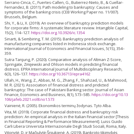
Serrano-Cinca, C., Fuertes-Callen, G., Butierrez-Nieto, B., & Cuellar-
Fernandez, B. (2011). Path modeling to bankruptcy: Causes and
symptoms of the banking crisis (CEB Working Paper no. 11/007).
Brussels, Belgium.
Shi, Y., & Li, X. (2019). An overview of bankruptcy prediction models
for corporate firms: A systematic literature review. Intangible Capital,
15(2), 114–127.
https://doi.org.10.3926/ic.1354
Sinarti, & Sembiring, T. M. (2015). Bankruptcy prediction analysis of
manufacturing companies listed in Indonesia stock exchange.
International Journal of Economics and Financial Issues, 5(1S), 354–
359.
Sutra Tanjung, P. (2020). Comparative analysis of Altman Z-Score,
Springate, Zmijewski and Ohlson models in predicting financial
distress. EPRA International Journal of Multidisciplinary Research,
6(3), 126–137.
https://doi.org/10.36713/epra4162
Ullah, H., Wang, Z., Abbas, M. G., Zhang, F., Shahzad, U., & Mahmood,
M. R. (2021). Association of financial distress and pridicted
bankruptcy: The case of Pakistani Banking sector. Journal of Asian
Finance, Economics and Business, 8(1), 573–585.
https://doi.org/10.13
106/jafeb.2021.vol8.no1.573
Vainienė, R. (2005). Ekonomikos terminų žodynas. Tyto Alba.
Vita, M. (2019). Corporate financial distress and bankruptcy risk
prediction: An empirical analysis in the Italian Financial sector [Thesis
in Financial Reporting & Performance Measurement]. Luiss Guido
Carli Libera Universita Internazionale Degli Studi Sociali, Roma, Italy.
Vitonytė, D. ir Mačiulytė-Šniukienė, A. (2019). Bankroto tikimybės