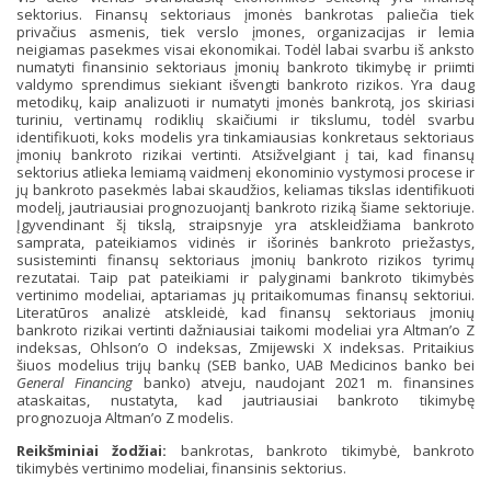
sektorius. Finansų sektoriaus įmonės bankrotas paliečia tiek
privačius asmenis, tiek verslo įmones, organizacijas ir lemia
neigiamas pasekmes visai ekonomikai. Todėl labai svarbu iš anksto
numatyti finansinio sektoriaus įmonių bankroto tikimybę ir priimti
valdymo sprendimus siekiant išvengti bankroto rizikos. Yra daug
metodikų, kaip analizuoti ir numatyti įmonės bankrotą, jos skiriasi
turiniu, vertinamų rodiklių skaičiumi ir tikslumu, todėl svarbu
identifikuoti, koks modelis yra tinkamiausias konkretaus sektoriaus
įmonių bankroto rizikai vertinti. Atsižvelgiant į tai, kad finansų
sektorius atlieka lemiamą vaidmenį ekonominio vystymosi procese ir
jų bankroto pasekmės labai skaudžios, keliamas tikslas identifikuoti
modelį, jautriausiai prognozuojantį bankroto riziką šiame sektoriuje.
Įgyvendinant šį tikslą, straipsnyje yra atskleidžiama bankroto
samprata, pateikiamos vidinės ir išorinės bankroto priežastys,
susisteminti finansų sektoriaus įmonių bankroto rizikos tyrimų
rezutatai. Taip pat pateikiami ir palyginami bankroto tikimybės
vertinimo modeliai, aptariamas jų pritaikomumas finansų sektoriui.
Literatūros analizė atskleidė, kad finansų sektoriaus įmonių
bankroto rizikai vertinti dažniausiai taikomi modeliai yra Altman’o Z
indeksas, Ohlson’o O indeksas, Zmijewski X indeksas. Pritaikius
šiuos modelius trijų bankų (SEB banko, UAB Medicinos banko bei
General Financing
banko) atveju, naudojant 2021 m. finansines
ataskaitas, nustatyta, kad jautriausiai bankroto tikimybę
prognozuoja Altman’o Z modelis.
Reikšminiai žodžiai:
bankrotas, bankroto tikimybė, bankroto
tikimybės vertinimo modeliai, finansinis sektorius.