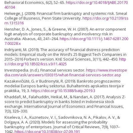
Behavioral Economics, 6(2), 52–65.
https://doi.org/10.4018/IJABE.20170
40104
Helwege, J. (2009). Financial firm bankruptcy and systemic risk. Smeal
College of Business, Penn State University.
https://doi.org/10.2139/ss
rn.1315316
Hensher, D. A., Jones, S., & Greene, W. H. (2007). An error component
logit analysis of corporate bankruptcy and insolvency risk in
Australia. Abacus, 43, 241–264.
https://doi.org/10.1111/j.1467-6281.200
7.00228.x
Indriyanti, M. (2019). The accuracy of financial distress prediction
models: Empirical study on the Word’s 25 Biggest Tech Companies in
2015–2016 Forbes’s version. KnE Social Sciences, 3(11), 442–450.
http
s://doi.org/10.18502/kss.v3i11.4025
Investopedia. (n.d.). Financial services sector.
https://www.investope
dia.com/ask/answers/030315/what-financial-services-sector.asp
Kazakevičiūtė, G. ir Budrionytė, R. (2019). Bankroto prognozavimo
modeliai Europos bankų sektoriui. Buhalterinės apskaitos teorija ir
praktika, 19, 3.
https://doi.org/10.15388/batp.2019.3
Khaddafi, M., Falahuddin, Heikal, M., & Nandari, A. (2017). Analysis Z-
score to predict bankruptcy in banks listed in Indonesia stock
exchange. International Journal of Economics and Financial Issues,
7(3), 326–330.
Kiseleva, I. A., Kuznetsov, V. I., Sadovnikova, N. A., Pikalov, A. V., &
Dolgaya, A. A. (2020). Models for assessing the probability
bankruptcy of enterprises. Journal of Critical Reviews, 7(9), 1037–
1042.
https://doi.org/10.31838/jcr.07.09.191