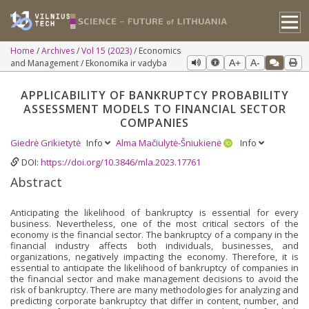
Home
Archives
Vol 15 (2023)
Economics
and Management / Ekonomika ir vadyba
A+
A-
APPLICABILITY OF BANKRUPTCY PROBABILITY
ASSESSMENT MODELS TO FINANCIAL SECTOR
COMPANIES
Giedrė Grikietytė
Info
Alma Mačiulytė-Šniukienė
Info
DOI:
https://doi.org/10.3846/mla.2023.17761
Abstract
Anticipating the likelihood of bankruptcy is essential for every
business. Nevertheless, one of the most critical sectors of the
economy is the financial sector. The bankruptcy of a company in the
financial industry affects both individuals, businesses, and
organizations, negatively impacting the economy. Therefore, it is
essential to anticipate the likelihood of bankruptcy of companies in
the financial sector and make management decisions to avoid the
risk of bankruptcy. There are many methodologies for analyzing and
predicting corporate bankruptcy that differ in content, number, and