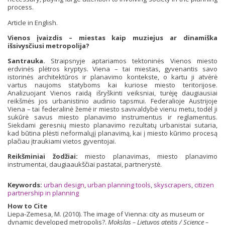
process.
Article in English.
Vienos įvaizdis – miestas kaip muziejus ar dinamiška
išsivysčiusi metropolija?
Santrauka.
Straipsnyje aptariamos tektoninės Vienos miesto
erdvinės plėtros kryptys. Viena – tai miestas, gyvenantis savo
istorinės architektūros ir planavimo kontekste, o kartu ji atvėrė
vartus naujoms statyboms kai kuriose miesto teritorijose.
Analizuojant Vienos raidą išryškinti veiksniai, turėję daugiausiai
reikšmės jos urbanistinio audinio tapsmui. Federalioje Austrijoje
Viena – tai federalinė žemė ir miesto savivaldybė vienu metu, todėl ji
sukūrė savus miesto planavimo instrumentus ir reglamentus.
Siekdami geresnių miesto planavimo rezultatų urbanistai sutaria,
kad būtina plėsti neformalųjį planavimą, kai į miesto kūrimo procesą
plačiau įtraukiami vietos gyventojai.
Reikšminiai žodžiai:
miesto planavimas, miesto planavimo
instrumentai, daugiaaukščiai pastatai, partnerystė.
Keywords:
urban design
,
urban planning tools
,
skyscrapers
,
citizen
partnership in planning
How to Cite
Liepa-Zemesa, M. (2010). The image of Vienna: city as museum or
dynamic developed metropolis?.
Mokslas – Lietuvos ateitis / Science –