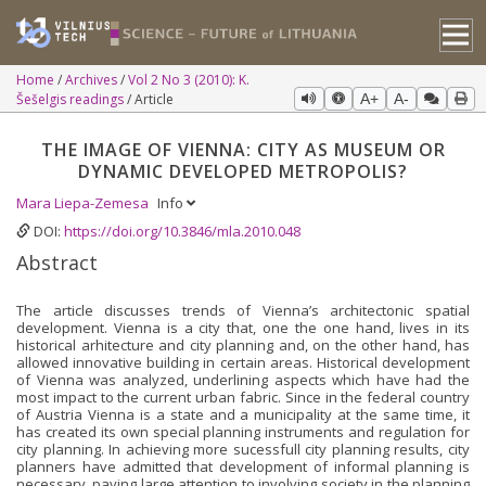
Home
Archives
Vol 2 No 3 (2010): K.
Šešelgis readings
Article
A+
A-
THE IMAGE OF VIENNA: CITY AS MUSEUM OR
DYNAMIC DEVELOPED METROPOLIS?
Mara Liepa-Zemesa
Info
DOI:
https://doi.org/10.3846/mla.2010.048
Abstract
The article discusses trends of Vienna’s architectonic spatial
development. Vienna is a city that, one the one hand, lives in its
historical arhitecture and city planning and, on the other hand, has
allowed innovative building in certain areas. Historical development
of Vienna was analyzed, underlining aspects which have had the
most impact to the current urban fabric. Since in the federal country
of Austria Vienna is a state and a municipality at the same time, it
has created its own special planning instruments and regulation for
city planning. In achieving more sucessfull city planning results, city
planners have admitted that development of informal planning is
necessary, paying large attention to involving society in the planning