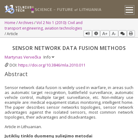
Home
Archives
Vol 2 No 1 (2010): Civil and
transport engineering, aviation technologies
Article
A+
A-
SENSOR NETWORK DATA FUSION METHODS
Martynas Vervečka
Info
DOI:
https://doi.org/10.3846/mla.2010.011
Abstract
Sensor network data fusion is widely used in warfare, in areas such
as automatic target recognition, battlefield surveillance, automatic
vehicle control, multiple target surveillance, etc. Non-military use
example are: medical equipment status monitoring, intelligent home.
The paper describes sensor networks topologies, sensor network
advantages against the isolated sensors, most common network
topologies, their advantages and disadvantages.
Article in Lithuanian.
Jutiklių tinklo duomenų suliejimo metodai