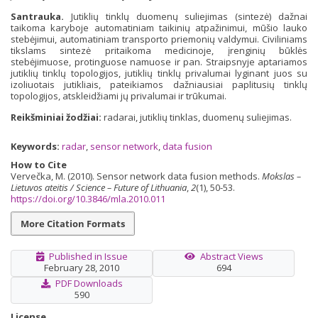
Santrauka.
Jutiklių tinklų duomenų suliejimas (sintezė) dažnai
taikoma karyboje automatiniam taikinių atpažinimui, mūšio lauko
stebėjimui, automatiniam transporto priemonių valdymui. Civiliniams
tikslams sintezė pritaikoma medicinoje, įrenginių būklės
stebėjimuose, protinguose namuose ir pan. Straipsnyje aptariamos
jutiklių tinklų topologijos, jutiklių tinklų privalumai lyginant juos su
izoliuotais jutikliais, pateikiamos dažniausiai paplitusių tinklų
topologijos, atskleidžiami jų privalumai ir trūkumai.
Reikšminiai žodžiai:
radarai, jutiklių tinklas, duomenų suliejimas.
Keywords:
radar
,
sensor network
,
data fusion
How to Cite
Vervečka, M. (2010). Sensor network data fusion methods.
Mokslas –
Lietuvos ateitis / Science – Future of Lithuania
,
2
(1), 50-53.
https://doi.org/10.3846/mla.2010.011
More Citation Formats
Published in Issue
Abstract Views
February 28, 2010
694
PDF Downloads
590
License