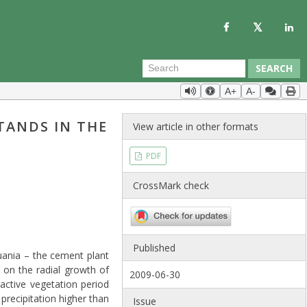
SEARCH
A+
A-
STANDS IN THE
View article in other formats
PDF
CrossMark check
Published
huania – the cement plant
 on the radial growth of
2009-06-30
active vegetation period
 precipitation higher than
Issue