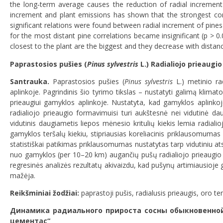
the long‐term average causes the reduction of radial increment (
increment and plant emissions has shown that the strongest correla
significant relations were found between radial increment of pines
for the most distant pine correlations became insignificant (p > 0
closest to the plant are the biggest and they decrease with distan
Paprastosios pušies (
Pinus sylvestris
L.) Radialiojo prieau
Santrauka.
Paprastosios pušies (
Pinus sylvestris
L.) metinio ra
aplinkoje. Pagrindinis šio tyrimo tikslas – nustatyti galimą klimat
prieaugiui gamyklos aplinkoje. Nustatyta, kad gamyklos aplinko
radialiojo prieaugio formavimuisi turi aukštesnė nei vidutinė d
vidutinis daugiametis liepos mėnesio kritulių kiekis lemia radial
gamyklos teršalų kiekiu, stipriausias koreliacinis priklausomumas 
statistiškai patikimas priklausomumas nustatytas tarp vidutiniu 
nuo gamyklos (per 10–20 km) augančių pušų radialiojo prieaugio sąs
regresinės analizės rezultatų akivaizdu, kad pušynų artimiausioje 
mažėja.
Reikšminiai žodžiai:
paprastoji pušis, radialusis prieaugis, oro tem
Динамика радиального прироста сосны обыкновенной
цементас“