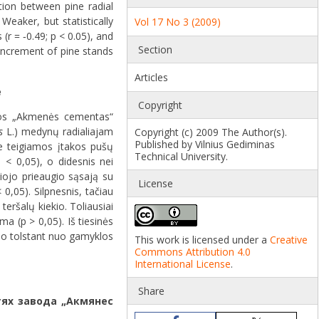
tion between pine radial
Weaker, but statistically
Vol 17 No 3 (2009)
r = ‐0.49; p < 0.05), and
Section
 increment of pine stands
Articles
e
Copyright
klos „Akmenės cementas“
s
L.) medynų radialiajam
Copyright (c) 2009 The Author(s).
Published by Vilnius Gediminas
se teigiamos įtakos pušų
Technical University.
 < 0,05), o didesnis nei
liojo prieaugio sąsają su
License
0,05). Silpnesnis, tačiau
eršalų kiekio. Toliausiai
a (p > 0,05). Iš tiesinės
, o tolstant nuo gamyklos
This work is licensed under a
Creative
Commons Attribution 4.0
International License
.
Share
тях завода „Акмянес