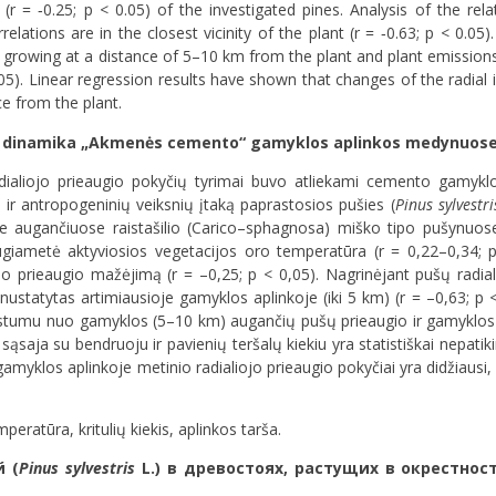
r = ‐0.25; p < 0.05) of the investigated pines. Analysis of the rela
tions are in the closest vicinity of the plant (r = ‐0.63; p < 0.05). 
 growing at a distance of 5–10 km from the plant and plant emissions (
.05). Linear regression results have shown that changes of the radial
ce from the plant.
gio dinamika „Akmenės cemento“ gamyklos aplinkos medynuos
dialiojo prieaugio pokyčių tyrimai buvo atliekami cemento gamy
o ir antropogeninių veiksnių įtaką paprastosios pušies (
Pinus sylvestri
je augančiuose raistašilio (Carico–sphagnosa) miško tipo pušynuo
augiametė aktyviosios vegetacijos oro temperatūra (r = 0,22–0,34; p
iojo prieaugio mažėjimą (r = –0,25; p < 0,05). Nagrinėjant pušų radia
nustatytas artimiausioje gamyklos aplinkoje (iki 5 km) (r = –0,63; p < 
atstumu nuo gamyklos (5–10 km) augančių pušų prieaugio ir gamyklos t
aja su bendruoju ir pavienių teršalų kiekiu yra statistiškai nepatikim
gamyklos aplinkoje metinio radialiojo prieaugio pokyčiai yra didžiausi
peratūra, kritulių kiekis, aplinkos tarša.
 (
Pinus sylvestris
L.) в древостоях, растущих в окрестнос