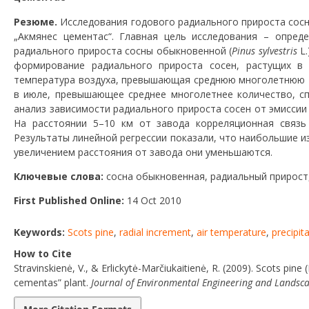
Резюме.
Исследования годового радиального прироста сос
„Акмянес цементас“. Главная цель исследования – опре
радиального прироста сосны обыкновенной (
Pinus sylvestris
L.
формирование радиального прироста сосен, растущих в 
температура воздуха, превышающая среднюю многолетнюю темп
в июле, превышающее среднее многолетнее количество, спо
анализ зависимости радиального прироста сосен от эмиссии за
На расстоянии 5–10 км от завода корреляционная связь
Результаты линейной регрессии показали, что наибольшие из
увеличением расстояния от завода они уменьшаются.
Ключевые слова:
сосна обыкновенная, радиальный прирост,
First Published Online:
14 Oct 2010
Keywords:
Scots pine
,
radial increment
,
air temperature
,
precipit
How to Cite
Stravinskienė, V., & Erlickytė-Marčiukaitienė, R. (2009). Scots pine 
cementas” plant.
Journal of Environmental Engineering and Lands