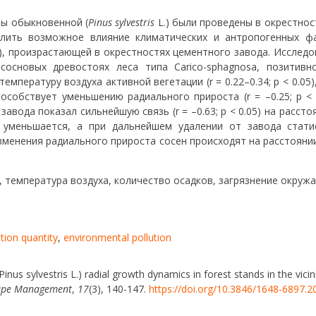
ны обыкновенной (
Pinus sylvestris
L.) были проведены в окрестнос
делить возможное влияние климатических и антропогенных ф
), произрастающей в окрестностях цементного завода. Исследо
сосновых древостоях леса типа Carico-sphagnosa, позитивн
ературу воздуха активной вегетации (r = 0.22–0.34; p < 0.05)
собствует уменьшению радиального прироста (r = –0.25; p < 
вода показал сильнейшую связь (r = –0.63; p < 0.05) на расстоя
 уменьшается, а при дальнейшем удалении от завода статис
менения радиального прироста сосен происходят на расстоянии 
 температура воздуха, количество осадков, загрязнение окруж
ation quantity
,
environmental pollution
(Pinus sylvestris L.) radial growth dynamics in forest stands in the vic
cape Management
,
17
(3), 140-147.
https://doi.org/10.3846/1648-6897.2