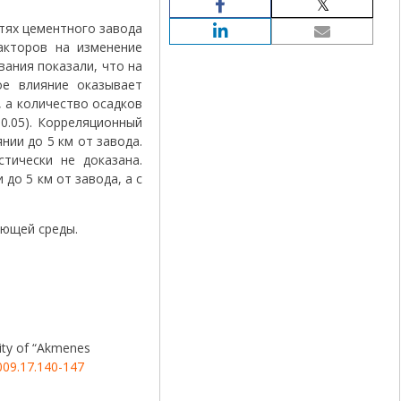
тях цементного завода
акторов на изменение
вания показали, что на
ое влияние оказывает
, а количество осадков
0.05). Корреляционный
нии до 5 км от завода.
тически не доказана.
до 5 км от завода, а с
ающей среды.
inity of “Akmenes
009.17.140-147