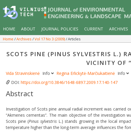
HOME
ABOUT
JOURNAL POLICIES
CURRENT
ARCHIVES
Home
Archives
Vol 17 No 3 (2009)
Articles
SCOTS PINE (PINUS SYLVESTRIS L.)
VICINITY OF
Vida Stravinskienė
Info
Regina Erlickytė-Marčiukaitienė
Info
DOI:
https://doi.org/10.3846/1648-6897.2009.17.140-147
Abstract
Investigation of Scots pine annual radial increment was carried o
“Akmenes cementas”. The main objective of the investigation wa
Scots pine (
Pinus sylvestris
L.) stands growing in the local impact
temperature higher than the long‐term average influences the format