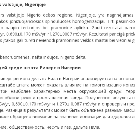
valstijoje, Nigerijoje
rs valstijoje Nigerio deltos regione, Nigerijoje, yra nagrinėjamas 
linkos jonizuojančiosios spinduliuotės homogenizacijai. Tirti pasirink
aimo paupio teritorijos bei pramonine aplinka. Gauti rezultatai par
yr, 0,690±0,170 mSv/yr ir l,270±0087 mSv/yr. Rezultatai paneigė priel
takos gali turėti nevienodi pramonines veiklos mastai bei vietiniai g
 bendruomenės, nafta ir dujos, Nigerio delta.
ей среде штата Риверс в Нигерии
иверс региона дельты Нила в Нигерии анализируется на основа
асштабе штата может оказать влияние на гомогенизацию иони
три наиболее характерных места окружающей среды: терри
ии вблизи реки и промышленная среда. Полученные результат
v/yr, 0,690±0,170 mSv/yr и 1,270± 0,087 mSv/yr и опровергли п
де. Разница в результатах может быть объяснена разными ма
акже обращено внимание на значение ионизации для здоровья л
е, общественность, нефть и газ, дельта Нила.