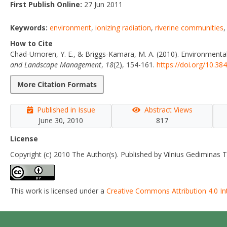
First Publish Online:
27 Jun 2011
Keywords:
environment
,
ionizing radiation
,
riverine communities
How to Cite
Chad-Umoren, Y. E., & Briggs-Kamara, M. A. (2010). Environmental io
and Landscape Management
,
18
(2), 154-161.
https://doi.org/10.38
More Citation Formats
Published in Issue
Abstract Views
June 30, 2010
817
License
Copyright (c) 2010 The Author(s). Published by Vilnius Gediminas T
This work is licensed under a
Creative Commons Attribution 4.0 In