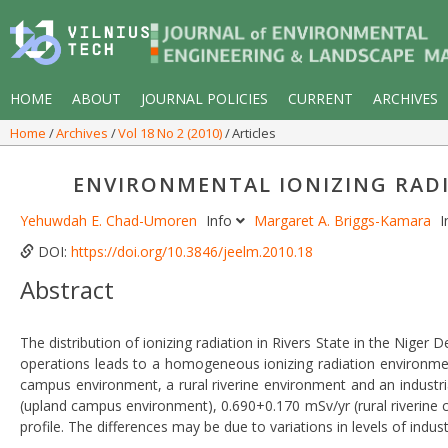
HOME
ABOUT
JOURNAL POLICIES
CURRENT
ARCHIVES
Home
Archives
Vol 18 No 2 (2010)
Articles
ENVIRONMENTAL IONIZING RADIA
Yehuwdah E. Chad-Umoren
Info
Margaret A. Briggs-Kamara
I
DOI:
https://doi.org/10.3846/jeelm.2010.18
Abstract
The distribution of ionizing radiation in Rivers State in the Niger D
operations leads to a homogeneous ionizing radiation environment
campus environment, a rural riverine environment and an industr
(upland campus environment), 0.690+0.170 mSv/yr (rural riverine 
profile. The differences may be due to variations in levels of indust