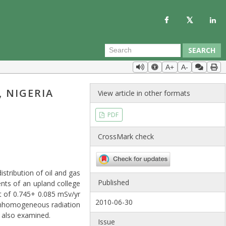
SEARCH
A+
A-
 NIGERIA
View article in other formats
PDF
CrossMark check
istribution of oil and gas
Published
nts of an upland college
t of 0.745+ 0.085 mSv/yr
2010-06-30
 inhomogeneous radiation
re also examined.
Issue