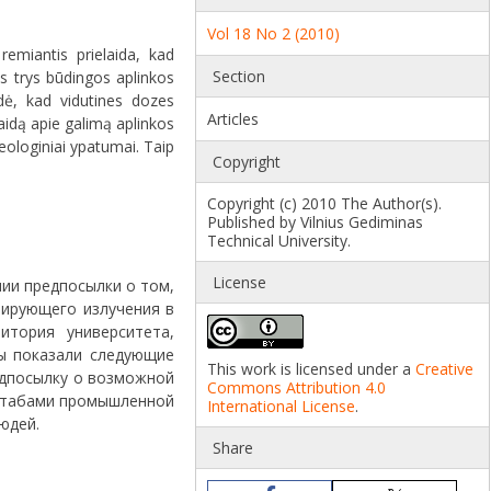
Vol 18 No 2 (2010)
remiantis prielaida, kad
Section
tos trys būdingos aplinkos
odė, kad vidutines dozes
Articles
aidą apie galimą aplinkos
eologiniai ypatumai. Taip
Copyright
Copyright (c) 2010 The Author(s).
Published by Vilnius Gediminas
Technical University.
License
нии предпосылки о том,
зирующего излучения в
тория университета,
ы показали следующие
This work is licensed under a
Creative
редпосылку о возможной
Commons Attribution 4.0
сштабами промышленной
International License
.
юдей.
Share