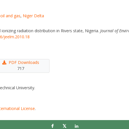
,
oil and gas
,
Niger Delta
nizing radiation distribution in Rivers state, Nigeria.
Journal of Envi
46/jeelm.2010.18
PDF Downloads
717
echnical University.
ternational License
.