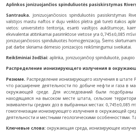
Aplinkos jonizuojančios spinduliuotės pasiskirstymas Rivers 
Santrauka.
Jonizuojančiosios spinduliuotės pasiskirstymas Rive
valstijos mastu naftos ir duju veiklos plėtra gali tureti itakos ap
vietos: universiteto teritorija, esanti vasltijos aukštumoje, k
ekvivalentai atitinkamai pasirinktose vietose yra 0,745±0,085 mSv/
jonizuojančiosios spinduliuotės homogenizaciją. Šiems skirtumams į
pat darbe skiriama dėmesio jonizacijos reikšmingumui sveikatai.
Reikšminiai žodžiai:
aplinka, jonizuojančioji spinduliuotė, paupio
Распределение ионизирующего излучения в окружающ
Резюме.
Распределение ионизирующего излучения в штате Р
что расширение деятельности по добыче нефти и газа в м
окружающей среде. Для исследований были подобраны 
находящаяся на высоком месте штата, сельские территор
эквиваленты средних доз в выбранных местах: 0,745±0,085 mS
гомогенизации ионизирующего излучения в окружающей сре
деятельности и местными геологическими особенностями. Т
Ключевые слова:
окружающая среда, ионизирующее излучени