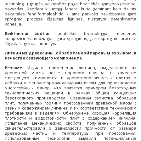
technologijų grupės, veikiančios pagal beatliekės gamybos principą,
pavyzdys. Bandant klijuotąją fanerą, kurią gaminant kaip dalinis
pakaitalas fenolformaldehido klijams paruošti naudojamas garo
sprogimo procese išgautas ligninas, nustatyta patenkinama
kohezija.
Reikšminiai žodžiai:
beatliekės technologijos
,
medienos
kompozicinės medžiagos, garo sprogimas, garo sprogimo procese
išgautas ligninas
,
adhezyvai.
Лигнин из древесины, обработанной паровым взрывом, в
качестве связующего компонента
Резюме.
Изучено применение лигнина, выделенного из
древесной массы после парового взрыва, в качестве
связующего компонента в древесноволокнистых плитах и
добавки к фенолоформальдегидным клеям для производства
многослойных фанер, что является примером безотходных
технологических решений в рамках общей концепции
безотходного производства. Сравнены свойства образцов
плит, полученных горячим прессованием древесной массы с
разным содержанием лигнина, и их соответствие техническим
требованиям к изделиям. Обнаружена хорошая корреляция
плотности и водостойкости плит с содержанием лигнина.
Испытания механических свойств полученных образцов
свидетельствовали о зависимости прочности от размера
древесных частиц и температуры при прессовании.
Использованные технологии выявили потенциальные