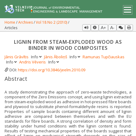
Home
Archives
Vol 18 No 2 (2010)
Articles
A+
A-
LIGNIN FROM STEAM‐EXPLODED WOOD AS
BINDER IN WOOD COMPOSITES
Jānis Grāvītis
Info
Jānis Āboliņš
Info
Ramunas Tupčiauskas
Info
Andris Vēveris
Info
DOI:
https://doi.org/10.3846/jeelm.2010.09
Abstract
A study demonstrating the approach of zero‐waste technologies, a
component of the Zero Emissions concept, and using lignin extracted
from steam‐exploded wood as adhesive in hot‐pressed fibre boards
and plywood to substitute phenol‐formaldehyde resins is reported.
Properties of sample boards containing different amount of lignin
adhesive are compared between themselves and with the EU
standards for fibre boards. A strong correlation of density and form
stability under humid conditions with the lignin content is found.
Results of testing mechanical properties of the boards suggest that
effect of lignin on mechanical strength depends on the size of