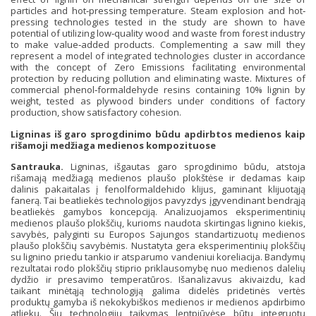
particles and hot‐pressing temperature. Steam explosion and hot‐
pressing technologies tested in the study are shown to have
potential of utilizing low‐quality wood and waste from forest industry
to make value‐added products. Complementing a saw mill they
represent a model of integrated technologies cluster in accordance
with the concept of Zero Emissions facilitating environmental
protection by reducing pollution and eliminating waste. Mixtures of
commercial phenol‐formaldehyde resins containing 10% lignin by
weight, tested as plywood binders under conditions of factory
production, show satisfactory cohesion.
Ligninas iš garo sprogdinimo būdu apdirbtos medienos kaip
rišamoji medžiaga medienos kompozituose
Santrauka.
Ligninas, išgautas garo sprogdinimo būdu, atstoja
rišamają medžiagą medienos plaušo plokštėse ir dedamas kaip
dalinis pakaitalas į fenolformaldehido klijus, gaminant klijuotąją
fanerą. Tai beatliekės technologijos pavyzdys įgyvendinant bendrąją
beatliekės gamybos koncepciją. Analizuojamos eksperimentinių
medienos plaušo plokščių, kurioms naudota skirtingas lignino kiekis,
savybės, palyginti su Europos Sajungos standartizuotų medienos
plaušo plokščių savybėmis. Nustatyta gera eksperimentinių plokščių
su lignino priedu tankio ir atsparumo vandeniui koreliacija. Bandymų
rezultatai rodo plokščių stiprio priklausomybę nuo medienos dalelių
dydžio ir presavimo temperatūros. Išanalizavus akivaizdu, kad
taikant minėtąją technologiją galima didelės pridetinės vertės
produktų gamyba iš nekokybiškos medienos ir medienos apdirbimo
atliekų. Šių technologijų taikymas lentpjūvėse būtų integruotų