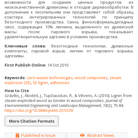
возможности для создания ценных продуктов из
низкокачественной древесины и отходов деревообработки. В
дополнение к лесопильням они представляют собой образец
кластера интегрированных технологий по принципу
безотходного производства. Смесь фенолоформальдегидных
смол, содержащих 10% лигнина, выделенного из древесной
массы после парового взрыва, показывает
удовлетворительную адгезию в условиях производства.
Ключевые слова:
безотходные технологии, древесные
композиты, паровой взрыв, лигнин от парового взрыва,
адгезивы.
First Publish Online:
14 Oct 2010
Keywords:
zero-waste technologies
,
wood composites
,
steam
explosion (SE)
,
SE lignin
,
adhesives
How to Cite
Grāvītis, J., Āboliņš, J., Tupčiauskas, R., & Vēveris, A. (2010). Lignin from
steam‐exploded wood as binder in wood composites.
Journal of
Environmental Engineering and Landscape Management
,
18
(2), 75-84.
https://doi.org/10.3846/jeelm.2010.09
More Citation Formats
Published in Issue
Abstract Views