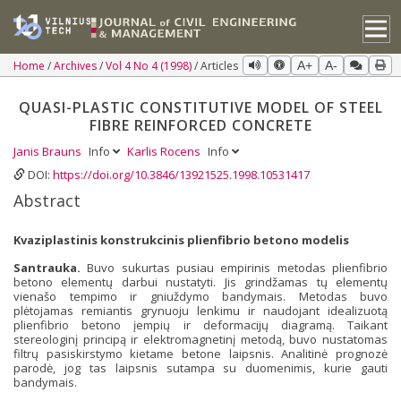
Home
Archives
Vol 4 No 4 (1998)
Articles
A+
A-
QUASI-PLASTIC CONSTITUTIVE MODEL OF STEEL
FIBRE REINFORCED CONCRETE
Janis Brauns
Info
Karlis Rocens
Info
DOI:
https://doi.org/10.3846/13921525.1998.10531417
Abstract
Kvaziplastinis konstrukcinis plienfibrio betono modelis
Santrauka.
Buvo sukurtas pusiau empirinis metodas plienfibrio
betono elementų darbui nustatyti. Jis grindžamas tų elementų
vienašo tempimo ir gniuždymo bandymais. Metodas buvo
plėtojamas remiantis grynuoju lenkimu ir naudojant idealizuotą
plienfibrio betono įempių ir deformacijų diagramą. Taikant
stereologinį principą ir elektromagnetinį metodą, buvo nustatomas
filtrų pasiskirstymo kietame betone laipsnis. Analitinė prognozė
parodė, jog tas laipsnis sutampa su duomenimis, kurie gauti
bandymais.