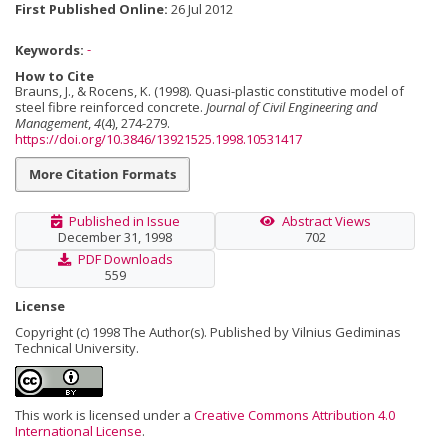
First Published Online:
26 Jul 2012
Keywords:
-
How to Cite
Brauns, J., & Rocens, K. (1998). Quasi-plastic constitutive model of
steel fibre reinforced concrete.
Journal of Civil Engineering and
Management
,
4
(4), 274-279.
https://doi.org/10.3846/13921525.1998.10531417
More Citation Formats
Published in Issue
Abstract Views
December 31, 1998
702
PDF Downloads
559
License
Copyright (c) 1998 The Author(s). Published by Vilnius Gediminas
Technical University.
This work is licensed under a
Creative Commons Attribution 4.0
International License
.