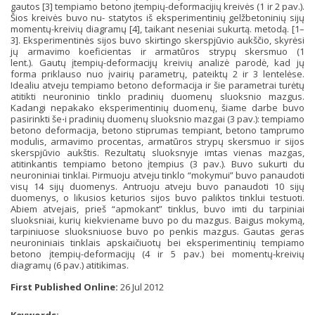
gautos [3] tempiamo betono įtempių-deformacijių kreivės (1 ir 2 pav.).
Šios kreivės buvo nu- statytos iš eksperimentinių gelžbetoninių sijų
momentų-kreivių diagramų [4], taikant neseniai sukurtą. metodą. [1–
3]. Eksperimentinės sijos buvo skirtingo skerspjūvio aukščio, skyrėsi
jų armavimo koeficientas ir armatūros strypų skersmuo (1
lent.). Gautų įtempių-deformacijų kreivių analizė parodė, kad jų
forma priklauso nuo įvairių parametrų, pateiktų 2 ir 3 lentelėse.
Idealiu atveju tempiamo betono deformacija ir šie parametrai turėtų
atitikti neuroninio tinklo pradinių duomenų sluoksnio mazgus.
Kadangi nepakako eksperimentinių duomenų, šiame darbe buvo
pasirinkti še⋅i pradinių duomenų sluoksnio mazgai (3 pav.): tempiamo
betono deformacija, betono stiprumas tempiant, betono tamprumo
modulis, armavimo procentas, armatūros strypų skersmuo ir sijos
skerspjūvio aukštis. Rezultatų sluoksnyje imtas vienas mazgas,
atitinkantis tempiamo betono įtempius (3 pav.). Buvo sukurti du
neuroniniai tinklai. Pirmuoju atveju tinklo “mokymui” buvo panaudoti
visų 14 sijų duomenys. Antruoju atveju buvo panaudoti 10 sijų
duomenys, o likusios keturios sijos buvo paliktos tinklui testuoti.
Abiem atvejais, prieš “apmokant” tinklus, buvo imti du tarpiniai
sluoksniai, kurių kiekviename buvo po du mazgus. Baigus mokymą,
tarpiniuose sluoksniuose buvo po penkis mazgus. Gautas geras
neuroniniais tinklais apskaičiuotų bei eksperimentinių tempiamo
betono įtempių-deformacijų (4 ir 5 pav.) bei momentų-kreivių
diagramų (6 pav.) atitikimas.
First Published Online:
26 Jul 2012
Keywords:
-