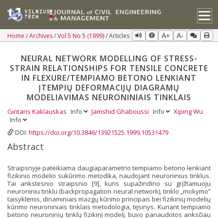
Home
Archives
Vol 5 No 5 (1999)
Articles
A+
A-
NEURAL NETWORK MODELLING OF STRESS-
STRAIN RELATIONSHIPS FOR TENSILE CONCRETE
IN FLEXURE/TEMPIAMO BETONO LENKIANT
ĮTEMPIŲ DEFORMACIJŲ DIAGRAMŲ
MODELIAVIMAS NEURONINIAIS TINKLAIS
Gintaris Kaklauskas
Info
Jamshid Ghaboussi
Info
Xiping Wu
Info
DOI:
https://doi.org/10.3846/13921525.1999.10531479
Abstract
Straipsnyje pateikiama daugiaparametrio tempiamo betono lenkiant
fizikinio modelio sukūrimo metodika, naudojant neuroninius tinklus.
Tai ankstesnio straipsnio [9], kuris supažindino su grįžtamuoju
neuroniniu tinklu (backpropagation neural network), tinklo „mokymo”
taisyklėmis, dinaminiais mazgų kūrimo principais bei fizikinių modelių
kūrimo neuroniniais tinklais metodologia, tęsinys. Kuriant tempiamo
betono neuroninių tinklų fizikinį modelį, buvo panaudotos anksčiau