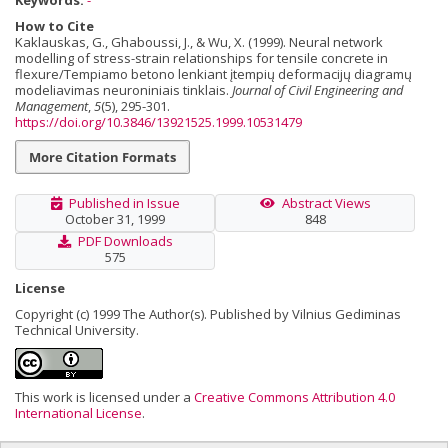
How to Cite
Kaklauskas, G., Ghaboussi, J., & Wu, X. (1999). Neural network
modelling of stress-strain relationships for tensile concrete in
flexure/Tempiamo betono lenkiant įtempių deformacijų diagramų
modeliavimas neuroniniais tinklais.
Journal of Civil Engineering and
Management
,
5
(5), 295-301.
https://doi.org/10.3846/13921525.1999.10531479
More Citation Formats
Published in Issue
Abstract Views
October 31, 1999
848
PDF Downloads
575
License
Copyright (c) 1999 The Author(s). Published by Vilnius Gediminas
Technical University.
This work is licensed under a
Creative Commons Attribution 4.0
International License
.