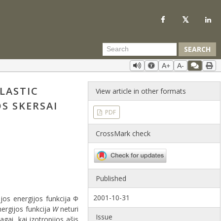
SEARCH
A+
A-
LASTIC
View article in other formats
S SKERSAI
PDF
CrossMark check
Published
2001-10-31
ijos energijos funkcija Φ
ergijos funkcija
W
neturi
Issue
gai, kai izotropijos ašis