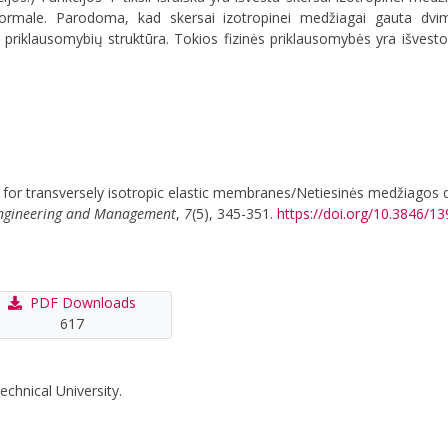
ormale. Parodoma, kad skersai izotropinei medžiagai gauta d
inių priklausomybių struktūra. Tokios fizinės priklausomybės yra išve
 for transversely isotropic elastic membranes/Netiesinės medžiagos 
 Engineering and Management
,
7
(5), 345-351.
https://doi.org/10.3846/
PDF Downloads
617
echnical University.