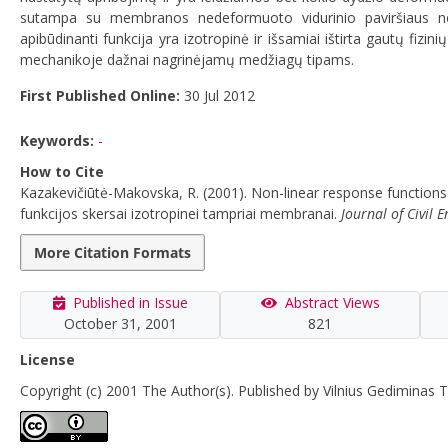
sutampa su membranos nedeformuoto vidurinio paviršiaus n
apibūdinanti funkcija yra izotropinė ir išsamiai ištirta gautų fiz
mechanikoje dažnai nagrinėjamų medžiagų tipams.
First Published Online:
30 Jul 2012
Keywords:
-
How to Cite
Kazakevičiūtė-Makovska, R. (2001). Non-linear response functions
funkcijos skersai izotropinei tampriai membranai.
Journal of Civil
More Citation Formats
Published in Issue
Abstract Views
October 31, 2001
821
License
Copyright (c) 2001 The Author(s). Published by Vilnius Gediminas T