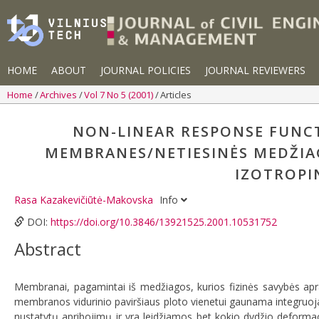
HOME
ABOUT
JOURNAL POLICIES
JOURNAL REVIEWERS
Home
Archives
Vol 7 No 5 (2001)
Articles
NON-LINEAR RESPONSE FUNCT
MEMBRANES/NETIESINĖS MEDŽIA
IZOTROPI
Rasa Kazakevičiūtė-Makovska
Info
DOI:
https://doi.org/10.3846/13921525.2001.10531752
Abstract
Membranai, pagamintai iš medžiagos, kurios fizinės savybės ap
membranos vidurinio paviršiaus ploto vienetui gaunama integruoj
nustatytų apribojimų ir yra leidžiamos bet kokio dydžio deformacij