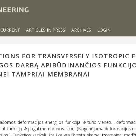
CURRENT
ARTICLES IN PRESS
ARCHIVES
LOGIN
IONS FOR TRANSVERSELY ISOTROPIC E
GOS DARBĄ APIBŪDINANČIOS FUNKCIJO
NEI TAMPRIAI MEMBRANAI
rašomos deformacijos energijos funkcija
W
tūrio vienetui, deformac
ant funkciją
W
pagal membranos storį. (Nagrinėjama deformacijos en
os.) Funkcijos Φ tiksli išraiška yra išvesta skersai izotropinei medžia