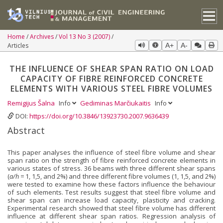
Home
Archives
Vol 13 No 3 (2007)
Articles
A+
A-
THE INFLUENCE OF SHEAR SPAN RATIO ON LOAD
CAPACITY OF FIBRE REINFORCED CONCRETE
ELEMENTS WITH VARIOUS STEEL FIBRE VOLUMES
Remigijus Šalna
Info
Gediminas Marčiukaitis
Info
DOI:
https://doi.org/10.3846/13923730.2007.9636439
Abstract
This paper analyses the influence of steel fibre volume and shear
span ratio on the strength of fibre reinforced concrete elements in
various states of stress. 36 beams with three different shear spans
(
a/h =
1, 1,5, and 2%) and three different fibre volumes (1, 1,5, and 2%)
were tested to examine how these factors influence the behaviour
of such elements. Test results suggest that steel fibre volume and
shear span can increase load capacity, plasticity and cracking.
Experimental research showed that steel fibre volume has different
influence at different shear span ratios. Regression analysis of