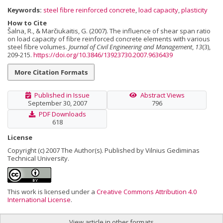
Keywords:
steel fibre reinforced concrete
,
load capacity
,
plasticity
How to Cite
Šalna, R., & Marčiukaitis, G. (2007). The influence of shear span ratio
on load capacity of fibre reinforced concrete elements with various
steel fibre volumes.
Journal of Civil Engineering and Management
,
13
(3),
209-215.
https://doi.org/10.3846/13923730.2007.9636439
More Citation Formats
Published in Issue
Abstract Views
September 30, 2007
796
PDF Downloads
618
License
Copyright (c) 2007 The Author(s). Published by Vilnius Gediminas
Technical University.
This work is licensed under a
Creative Commons Attribution 4.0
International License
.
View article in other formats