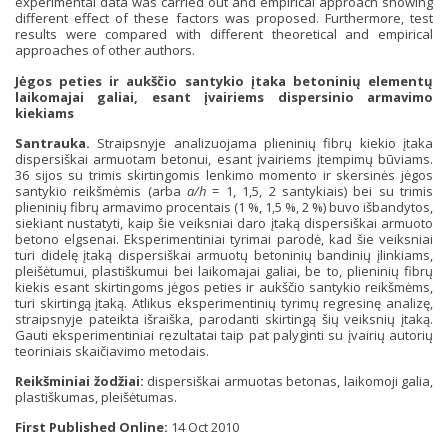
experimental data was carried out and empirical approach showing
different effect of these factors was proposed. Furthermore, test
results were compared with different theoretical and empirical
approaches of other authors.
Jėgos peties ir aukščio santykio įtaka betoninių elementų
laikomajai galiai, esant įvairiems dispersinio armavimo
kiekiams
Santrauka.
Straipsnyje analizuojama plieninių fibrų kiekio įtaka
dispersiškai armuotam betonui, esant įvairiems įtempimų būviams.
36 sijos su trimis skirtingomis lenkimo momento ir skersinės jėgos
santykio reikšmėmis (arba
a/h
= 1, 1,5, 2 santykiais) bei su trimis
plieninių fibrų armavimo procentais (1 %, 1,5 %, 2 %) buvo išbandytos,
siekiant nustatyti, kaip šie veiksniai daro įtaką dispersiškai armuoto
betono elgsenai. Eksperimentiniai tyrimai parodė, kad šie veiksniai
turi didelę įtaką dispersiškai armuotų betoninių bandinių įlinkiams,
pleišėtumui, plastiškumui bei laikomajai galiai, be to, plieninių fibrų
kiekis esant skirtingoms jėgos peties ir aukščio santykio reikšmėms,
turi skirtingą įtaką. Atlikus eksperimentinių tyrimų regresinę analizę,
straipsnyje pateikta išraiška, parodanti skirtingą šių veiksnių įtaką.
Gauti eksperimentiniai rezultatai taip pat palyginti su įvairių autorių
teoriniais skaičiavimo metodais.
Reikšminiai žodžiai:
dispersiškai armuotas betonas, laikomoji galia,
plastiškumas, pleišėtumas.
First Published Online:
14 Oct 2010