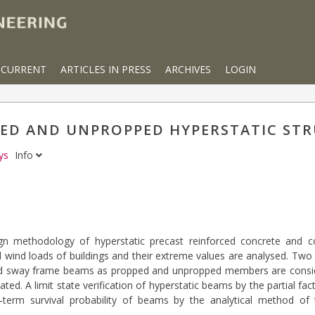
CURRENT
ARTICLES IN PRESS
ARCHIVES
LOGIN
PED AND UNPROPPED HYPERSTATIC ST
zys
Info
ign methodology of hyperstatic precast reinforced concrete and c
d wind loads of buildings and their extreme values are analysed. Two
nd sway frame beams as propped and unpropped members are consider
ted. A limit state verification of hyperstatic beams by the partial fac
term survival probability of beams by the analytical method of 