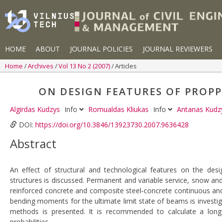
HOME
ABOUT
JOURNAL POLICIES
JOURNAL REVIEWERS
Home
Archives
Vol 13 No 2 (2007)
Articles
ON DESIGN FEATURES OF PROP
Algirdas Kudzys
Info
Romualdas Kliukas
Info
Antanas Kud
DOI:
https://doi.org/10.3846/13923730.2007.9636428
Abstract
An effect of structural and technological features on the des
structures is discussed. Permanent and variable service, snow an
reinforced concrete and composite steel‐concrete continuous a
bending moments for the ultimate limit state of beams is investiga
methods is presented. It is recommended to calculate a long‐
probabilities.