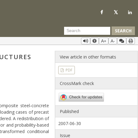
SEARCH
A+
A-
RUCTURES
View article in other formats
PDF
CrossMark check
omposite steel‐concrete
Published
 loading cases of precast
ed. A redistribution of
2007-06-30
tor and probability‐based
transformed conditional
Issue