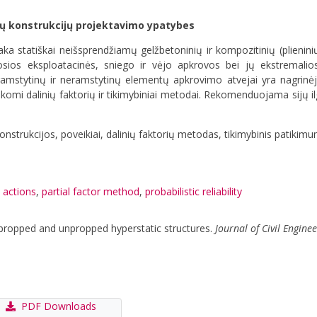
mų konstrukcijų projektavimo ypatybes
aka statiškai neišsprendžiamų gelžbetoninių ir kompozitinių (plienini
osios eksploatacinės, sniego ir vėjo apkrovos bei jų ekstremalio
ramstytinų ir neramstytinų elementų apkrovimo atvejai yra nagrinėja
aikomi dalinių faktorių ir tikimybiniai metodai. Rekomenduojama sijų ilg
nstrukcijos, poveikiai, dalinių faktorių metodas, tikimybinis patikim
,
actions
,
partial factor method
,
probabilistic reliability
f propped and unpropped hyperstatic structures.
Journal of Civil Engi
PDF Downloads