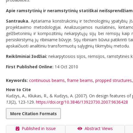
Apie ramstytinių ir neramstytinių statiškai neišsprendžia
Santrauka.
Aptariama konstrukcinių ir technologinių ypatybių įt
projektavimo metodologijai. Analizuojamos nuolatinės, kintam
gelžbetoninių ir kompozitinių nekarpytųjų sijų bei rėmsijų kaip 
persiskirstymą jų ribiniame būvyje. Sijų ribiniam būviui patikrinti t
apskaičiuoti analitiniu transformuotų sąlyginių tikimybių metodu.
Reikšminiai žodžiai:
nekarpytosios sijos, rėmsijos, ramstytinės ko
First Published Online:
14 Oct 2010
Keywords:
continuous beams
,
frame beams
,
propped structures
How to Cite
Kudzys, A., Kliukas, R., & Kudzys, A. (2007). On design features o
13
(2), 123-129.
https://doi.org/10.3846/13923730.2007.9636428
More Citation Formats
Published in Issue
Abstract Views