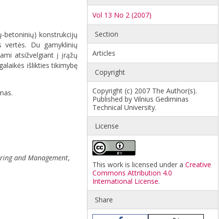
Vol 13 No 2 (2007)
Section
ų-betoninių) konstrukcijų
s vertės. Du gamyklinių
Articles
mi atsižvelgiant į įrąžų
alaikės išlikties tikimybę
Copyright
Copyright (c) 2007 The Author(s).
umas.
Published by Vilnius Gediminas
Technical University.
License
neering and Management
,
This work is licensed under a
Creative
Commons Attribution 4.0
International License
.
Share