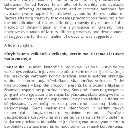
Lithuanian Armed Forces. In an attempt to identify and evaluate
factors affecting creativity, expert and multicriteria methods for
evaluation were applied. A multi-level system for the evaluation of
factors affecting creativity, that creates preconditions favourable for
the identification of factors affecting creativity (by means of the
method of determination of the significance of criteria), more
objective evaluation of factors affecting creativity and development
of suggestions for the stimulation of creativity, was suggested.
Article in English.
Kūrybiškumą veikiančių veiksnių vertinimo sistema Lietuvos
kariuomenėje
Santrauka.
Nuolat kintančioje aplinkoje keičiasi kūrybiškumą
veikiantys veiksniai ir jų vertinimo būdai, kurie mokslinėje literatūroje
bei praktikoje vertinami kontroversiškai. Įvairūs autoriai skirtingai
vertina ir interpretuoja kūrybiškumą skatinančius veiksnius. Todėl
kyla problema – kaip identifikuoti ir įvertinti, kuris požiūris tiksliau ir
išsamiau atspindi bei perteikia tikrovę. Šios problemos nagrinėjamos
jungiant skirtingų autorių pozicijas kūrybiškumą skatinančių veiksnių
identifikavimo ir vertinimo aspektais. Straipsnio tikslas – suformuoti
kūrybiškumą veikiančių veiksnių vertinimo sistemą Lietuvos
kariuomenėje. Šiems veiksniams identifikuoti ir vertinti taikyti
ekspertiniai, daugiakriteriniai vertinimo metodai. Pasiūlyta
daugiapakopė kūrybiškumą skatinančių veiksnių vertinimo sistema,
sudaranti prielaidas identifikuoti (reikšmingumo nustatymo metodu)
bei objektyviau juos įvertinti, formuoti siūlymus skatinti kūrybiškumą.