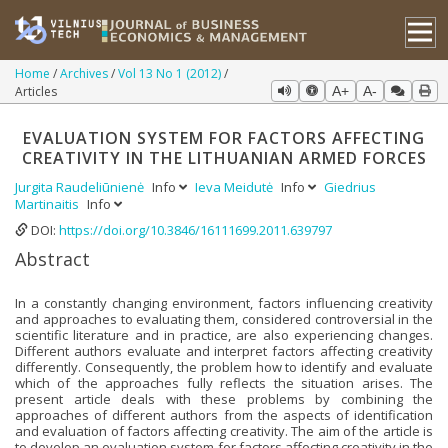
Home
Archives
Vol 13 No 1 (2012)
Articles
A+
A-
EVALUATION SYSTEM FOR FACTORS AFFECTING
CREATIVITY IN THE LITHUANIAN ARMED FORCES
Jurgita Raudeliūnienė
Info
Ieva Meidutė
Info
Giedrius
Martinaitis
Info
DOI:
https://doi.org/10.3846/16111699.2011.639797
Abstract
In a constantly changing environment, factors influencing creativity
and approaches to evaluating them, considered controversial in the
scientific literature and in practice, are also experiencing changes.
Different authors evaluate and interpret factors affecting creativity
differently. Consequently, the problem how to identify and evaluate
which of the approaches fully reflects the situation arises. The
present article deals with these problems by combining the
approaches of different authors from the aspects of identification
and evaluation of factors affecting creativity. The aim of the article is
to develop an evaluation system for factors affecting creativity in the