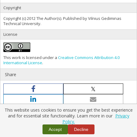
Copyright
Copyright (c) 2012 The Author(s). Published by Vilnius Gediminas
Technical University.
License
This work is licensed under a
Creative Commons Attribution 4.0
International License
.
Share
This website uses cookies to ensure you get the best experience
and for essential site functionality. Learn more in our
Privacy
Policy.
Home
|
Policies
|
Contact Us
Accept
Decline
Copyright © 2026 Vilnius Gediminas Technical University
Platform & workflow by
PKP/OJS