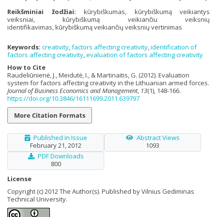
Reikšminiai žodžiai:
kūrybiškumas, kūrybiškumą veikiantys
veiksniai, kūrybiškumą veikiančiu veiksnių
identifikavimas, kūrybiškumą veikiančių veiksnių vertinimas
Keywords:
creativity
,
factors affecting creativity
,
identification of
factors affecting creativity
,
evaluation of factors affecting creativity
How to Cite
Raudeliūnienė, J., Meidutė, I., & Martinaitis, G. (2012). Evaluation
system for factors affecting creativity in the Lithuanian armed forces.
Journal of Business Economics and Management
,
13
(1), 148-166.
https://doi.org/10.3846/16111699.2011.639797
More Citation Formats
Published in Issue
Abstract Views
February 21, 2012
1093
PDF Downloads
800
License
Copyright (c) 2012 The Author(s). Published by Vilnius Gediminas
Technical University.