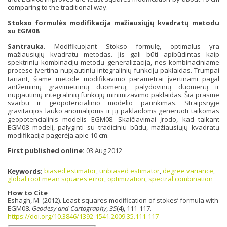
comparing to the traditional way.
Stokso formulės modifikacija mažiausiųjų kvadratų metodu
su EGM08
Santrauka.
Modifikuojant Stokso formulę, optimalus yra
mažiausiųjų kvadratų metodas. Jis gali būti apibūdintas kaip
spektrinių kombinacijų metodų generalizacija, nes kombinaciniame
procese įvertina nupjautinių integralinių funkcijų paklaidas. Trumpai
tariant, šiame metode modifikavimo parametrai įvertinami pagal
antžeminių gravimetrinių duomenų, palydovinių duomenų ir
nupjautinių integralinių funkcijų minimizavimo paklaidas. Šia prasme
svarbu ir geopotencialinio modelio parinkimas. Straipsnyje
gravitacijos lauko anomalijoms ir jų paklaidoms generuoti taikomas
geopotencialinis modelis EGM08. Skaičiavimai įrodo, kad taikant
EGM08 modelį, palyginti su tradiciniu būdu, mažiausiųjų kvadratų
modifikacija pagerėja apie 10 cm.
First published online:
03 Aug 2012
Keywords:
biased estimator
,
unbiased estimator
,
degree variance
,
global root mean squares error
,
optimization
,
spectral combination
How to Cite
Eshagh, M. (2012). Least-squares modification of stokes’ formula with
EGM08.
Geodesy and Cartography
,
35
(4), 111-117.
https://doi.org/10.3846/1392-1541.2009.35.111-117