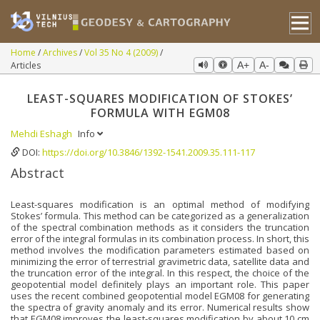
Home
Archives
Vol 35 No 4 (2009)
Articles
A+
A-
LEAST-SQUARES MODIFICATION OF STOKES’
FORMULA WITH EGM08
Mehdi Eshagh
Info
DOI:
https://doi.org/10.3846/1392-1541.2009.35.111-117
Abstract
Least-squares modification is an optimal method of modifying
Stokes’ formula. This method can be categorized as a generalization
of the spectral combination methods as it considers the truncation
error of the integral formulas in its combination process. In short, this
method involves the modification parameters estimated based on
minimizing the error of terrestrial gravimetric data, satellite data and
the truncation error of the integral. In this respect, the choice of the
geopotential model definitely plays an important role. This paper
uses the recent combined geopotential model EGM08 for generating
the spectra of gravity anomaly and its error. Numerical results show
that EGM08 improves the least-squares modification by about 10 cm