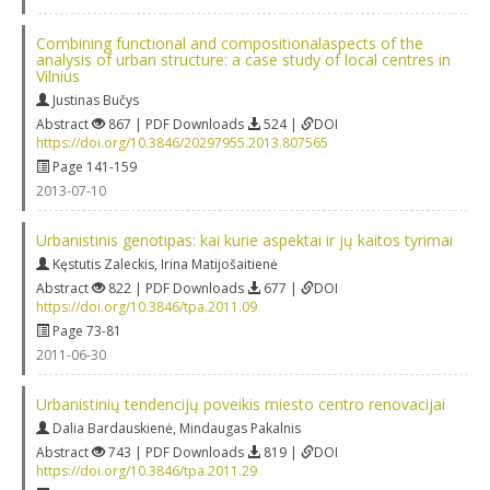
Combining functional and compositionalaspects of the
analysis of urban structure: a case study of local centres in
Vilnius
Justinas Bučys
Abstract
867 | PDF Downloads
524 |
DOI
https://doi.org/10.3846/20297955.2013.807565
Page 141-159
2013-07-10
Urbanistinis genotipas: kai kurie aspektai ir jų kaitos tyrimai
Kęstutis Zaleckis
,
Irina Matijošaitienė
Abstract
822 | PDF Downloads
677 |
DOI
https://doi.org/10.3846/tpa.2011.09
Page 73-81
2011-06-30
Urbanistinių tendencijų poveikis miesto centro renovacijai
Dalia Bardauskienė
,
Mindaugas Pakalnis
Abstract
743 | PDF Downloads
819 |
DOI
https://doi.org/10.3846/tpa.2011.29