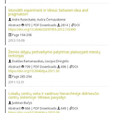
Monolith experiment in Vilnius: between idea and
pragmatism
Indrė Ruseckaitė
,
Aušra Černauskienė
Abstract
970 | PDF Downloads
2814 |
DOI
https://doi.org/10.3846/20297955.2012.732490
Page 194-208
2012-10-09
Žemės sklypų pertvarkymo patyrimas planuojant miestų
teritorijas
Evaldas Ramanauskas
,
Liucijus Dringelis
Abstract
799 | PDF Downloads
696 |
DOI
https://doi.org/10.3846/tpa.2011.30
Page 285-294
2011-12-31
Lokalių centrų vieta ir vaidmuo hierarchinėje didmiesčio
centrų sistemoje: Vilniaus pavyzdys
Justinas Bučys
Abstract
666 | PDF Downloads
649 |
DOI
https://doi.org/10.3846/tpa.2010.09