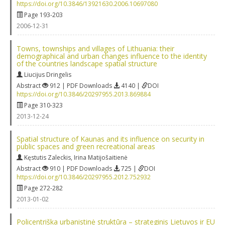
https://doi.org/10.3846/13921630.2006.10697080
Page 193-203
2006-12-31
Towns, townships and villages of Lithuania: their
demographical and urban changes influence to the identity
of the countries landscape spatial structure
Liucijus Dringelis
Abstract
912 | PDF Downloads
4140 |
DOI
https://doi.org/10.3846/20297955.2013.869884
Page 310-323
2013-12-24
Spatial structure of Kaunas and its influence on security in
public spaces and green recreational areas
Kęstutis Zaleckis
,
Irina Matijošaitienė
Abstract
910 | PDF Downloads
725 |
DOI
https://doi.org/10.3846/20297955.2012.752932
Page 272-282
2013-01-02
Policentriška urbanistinė struktūra – strateginis Lietuvos ir EU