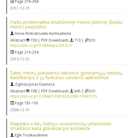
Page 276-284
2011-12-31
Parko problematika struktūrinėje miesto plėtroje (Šiaulių
miesto pavyzdžiu)
Inesa Alistratovaitė-Kurtinaitienė
Abstract
730 | PDF Downloads
713 |
DOI
https://doi.org/10.3846/tpa.2010.21
Page 216-234
2010-12-31
Šalies miestų planavimui taikomos gyvenamųjų vietovių
klasifikacijos ir jų funkcinės sandaros apibrėžimas
Zigmas Jonas Daunora
Abstract
708 | PDF Downloads
645 |
DOI
https://doi.org/10.3846/13921630.2006.10697079
Page 181-191
2006-12-31
Klaipėdos ir kitų Baltijos uostamiesčių urbanistinės
struktūros kaita globalizacijos kontekste
Eglė Truskauskienė