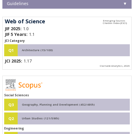
Guidelines
▼
Web of Science
JIF 2025:
1.0
JIF 5 Years:
1.1
JCI Category
Q1
Architecture (15/100)
JCI 2025:
1.17
Clarivate Analytics, 2026
Social Sciences
Q3
Geography, Planning and Development (452/48th)
Q2
Urban Studies (121/59th)
Engineering