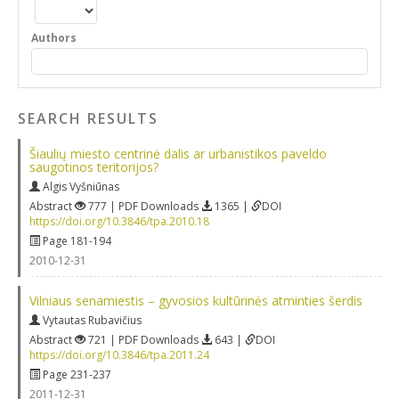
Authors
SEARCH RESULTS
Šiaulių miesto centrinė dalis ar urbanistikos paveldo
saugotinos teritorijos?
Algis Vyšniūnas
Abstract
777 | PDF Downloads
1365 |
DOI
https://doi.org/10.3846/tpa.2010.18
Page 181-194
2010-12-31
Vilniaus senamiestis – gyvosios kultūrinės atminties šerdis
Vytautas Rubavičius
Abstract
721 | PDF Downloads
643 |
DOI
https://doi.org/10.3846/tpa.2011.24
Page 231-237
2011-12-31