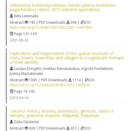
Urbanistinė konversija Vilniaus miesto plėtros kontekste
pagal bendrojo plano 2015 metams sprendinius
Rūta Leitanaitė
Abstract
745 | PDF Downloads
594 |
DOI
https://doi.org/10.3846/13921630.2007.10697099
Page 131-139
2007-09-30
Exploration and respectation of the spatial structure of
cities, towns, townships and villages as a significant formant
of their identity
Liucijus Dringelis
,
Evaldas Ramanauskas
,
Ingrida Povilaitienė
,
Justina Mačiukėnaitė
Abstract
1035 | PDF Downloads
1114 |
DOI
https://doi.org/10.3846/20297955.2015.1028509
Page 79-100
2015-04-14
Lietuvos miestų istorinių priemiesčių genezės, raidos ir
vertybių ypatumai (Kaunas, Klaipėda, Kėdainiai)
Dalia Dijokienė
Abstract
639 | PDF Downloads
672 |
DOI