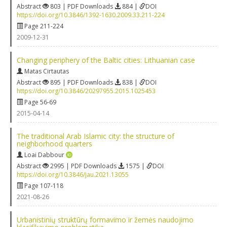
Abstract
803 | PDF Downloads
884 |
DOI
https://doi.org/10.3846/1392-1630.2009.33.211-224
Page 211-224
2009-12-31
Changing periphery of the Baltic cities: Lithuanian case
Matas Cirtautas
Abstract
895 | PDF Downloads
838 |
DOI
https://doi.org/10.3846/20297955.2015.1025453
Page 56-69
2015-04-14
The traditional Arab Islamic city: the structure of
neighborhood quarters
Loai Dabbour
Abstract
2995 | PDF Downloads
1575 |
DOI
https://doi.org/10.3846/jau.2021.13055
Page 107-118
2021-08-26
Urbanistinių struktūrų formavimo ir žemės naudojimo