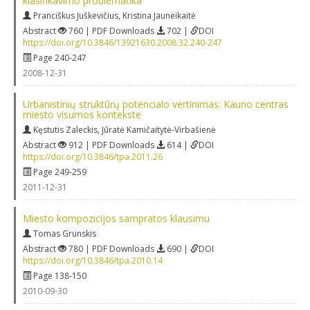
klasifikavimo problematika
Pranciškus Juškevičius
,
Kristina Jauneikaitė
Abstract
760 | PDF Downloads
702 |
DOI
https://doi.org/10.3846/13921630.2008.32.240-247
Page 240-247
2008-12-31
Urbanistinių struktūrų potencialo vertinimas: Kauno centras
miesto visumos kontekste
Kęstutis Zaleckis
,
Jūratė Kamičaitytė-Virbašienė
Abstract
912 | PDF Downloads
614 |
DOI
https://doi.org/10.3846/tpa.2011.26
Page 249-259
2011-12-31
Miesto kompozicijos sampratos klausimu
Tomas Grunskis
Abstract
780 | PDF Downloads
690 |
DOI
https://doi.org/10.3846/tpa.2010.14
Page 138-150
2010-09-30