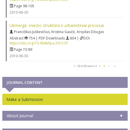
Page 98-105
2010-06-30
Ukmergė: miesto struktūra ir urbanistiniai procesai
Pranciškus Juškevičius
,
Kristina Gaučė
,
Arvydas Džiugas
Abstract
754 | PDF Downloads
804 |
DOI
https://doi.org/10.3846/tpa.2010.07
Page 73-89
2010-06-30
1 - 25 of 59 items
1
2
3
>
>>
JOURNAL CONTENT
Make a Submission
About Journal
▼