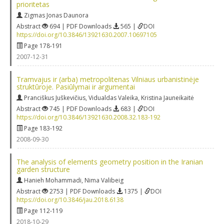
prioritetas
Zigmas Jonas Daunora
Abstract
694 | PDF Downloads
565 |
DOI
https://doi.org/10.3846/13921630.2007.10697105
Page 178-191
2007-12-31
Tramvajus ir (arba) metropolitenas Vilniaus urbanistinėje
struktūroje. Pasiūlymai ir argumentai
Pranciškus Juškevičius
,
Vidualdas Valeika
,
Kristina Jauneikaitė
Abstract
745 | PDF Downloads
683 |
DOI
https://doi.org/10.3846/13921630.2008.32.183-192
Page 183-192
2008-09-30
The analysis of elements geometry position in the Iranian
garden structure
Hanieh Mohammadi
,
Nima Valibeig
Abstract
2753 | PDF Downloads
1375 |
DOI
https://doi.org/10.3846/jau.2018.6138
Page 112-119
2018-10-29