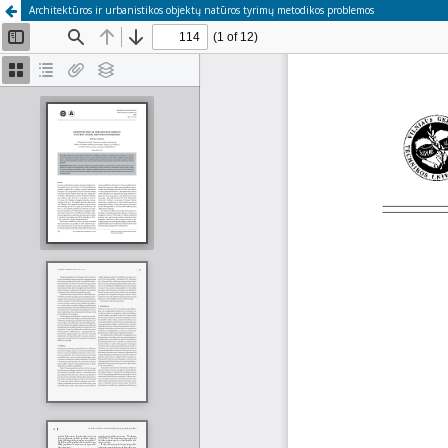
Architektūros ir urbanistikos objektų natūros tyrimų metodikos problemos