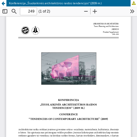
Konferencija „Šiuolaikinės architektūros raidos tendencijos“ (2009 m.)